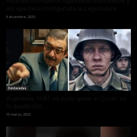
Asumen los nuevos diputados misioneros y
así quedaría configurada la Legislatura
9 diciembre, 2025
Destacadas
Argentina, 1985 no pudo ganar el Oscar: se
lo quedó Sin...
13 marzo, 2023