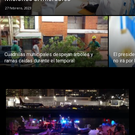
27 febrero, 2023
Cuadrillas municipales despejan árboles y
El presid
ramas caídas durante el temporal
no irá por