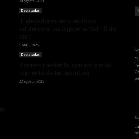
10 agosto, 2023
Destacadas
o
Trabajadores aeronáuticos
adhieren al paro general del 10 de
abril
5 abril, 2025
6 
Destacadas
El
Viernes inestable, con sol y más
in
Ob
aumento de temperatura
pe
22 agosto, 2025
un
6 
La
pr