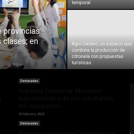
temporal
e provincias
 clases; en
Agro Galiano, un espacio que
combina la producción de
citronela con propuestas
turísticas
Destacadas
Robótica Educativa: Misiones
a
busca brindar a 40 mil estudiantes
kits equipados...
10 febrero, 2023
Destacadas
Semana crucial en el Congreso con