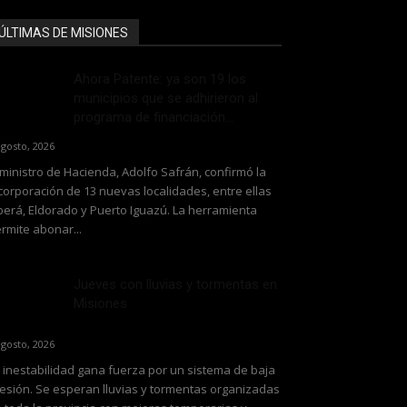
ÚLTIMAS DE MISIONES
Ahora Patente: ya son 19 los
municipios que se adhirieron al
programa de financiación...
agosto, 2026
 ministro de Hacienda, Adolfo Safrán, confirmó la
corporación de 13 nuevas localidades, entre ellas
erá, Eldorado y Puerto Iguazú. La herramienta
rmite abonar...
Jueves con lluvias y tormentas en
Misiones
agosto, 2026
 inestabilidad gana fuerza por un sistema de baja
esión. Se esperan lluvias y tormentas organizadas