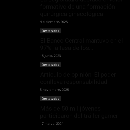
formativo de una formación
quirúrgica ginecológica
4 diciembre, 2025
Destacadas
El Banco Central mantuvo en el
97% la tasa de los...
15 junio, 2023
Destacadas
Artículo de opinión: El poder
conlleva responsabilidad
3 noviembre, 2025
Destacadas
Más de 50 mil jóvenes
participaron del tráiler gamer
17 marzo, 2024