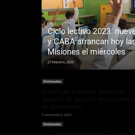
Ciclo lectivo 2023: nuev
y CABA arrancan hoy las
Misiones el miércoles
27 febrero, 2023
Destacadas
Investigan presunto femicidio
seguido de suicidio en una chacr
de Gobernador...
3 noviembre, 2025
Destacadas
La Legislatura destacó el valor