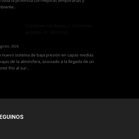
 toda la provincia con mejoras temporarias y
biente...
Continúan las lluvias y tormentas
aisladas en Misiones
agosto, 2026
 nuevo sistema de baja presión en capas medias
bajas de la atmósfera, asociado a la llegada de un
ente frío al sur...
EGUINOS