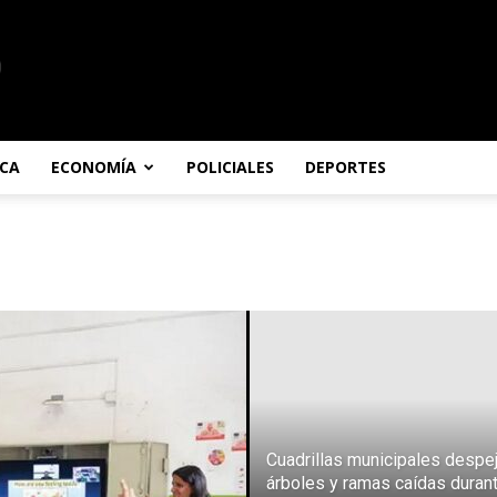
ICA
ECONOMÍA
POLICIALES
DEPORTES
Cuadrillas municipales despe
árboles y ramas caídas durant