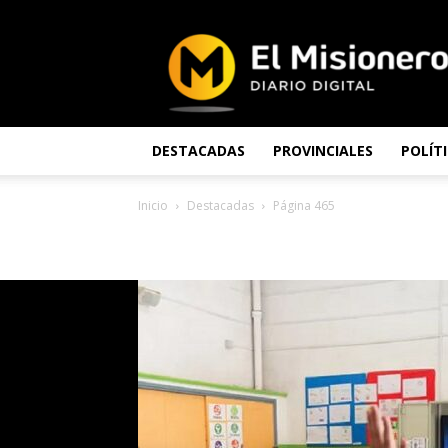
El
Misionero
DESTACADAS
PROVINCIALES
POLÍT
Inicio
Destacadas
Página 465
DESTACADAS