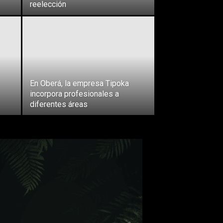
reelección
En Oberá, la empresa Tipoka
incorpora profesionales a
diferentes áreas