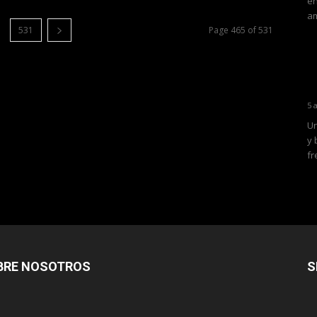
en
am
531
Page 465 of 531
5 
Un
y 
fr
BRE NOSOTROS
S