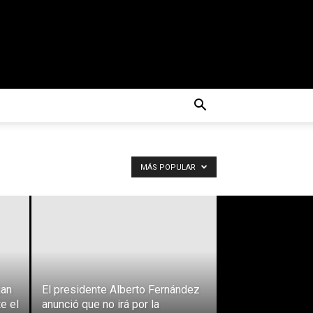
MÁS POPULAR
jan
El presidente Alberto Fernández
e el
anunció que no irá por la