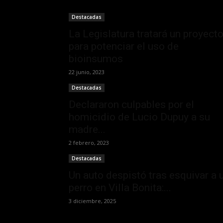
Destacadas
La Legislatura tratará un proyect
para potenciar el uso de
bioinsumos
22 junio, 2023
Destacadas
Declararon culpables por el
homicidio de Lucio Dupuy a su
madre...
2 febrero, 2023
Destacadas
Un auto despistó tras esquivar a 
perro en Villa Bonita:...
3 diciembre, 2025