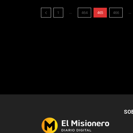
...
...
1
464
465
466
SO