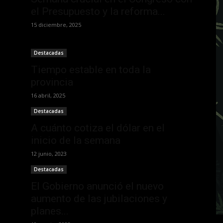
el Presupuesto y la reforma...
15 diciembre, 2025
Destacadas
Tiempo estable en toda la
provincia
16 abril, 2025
Destacadas
A cuánto cotiza el dólar en el
inicio de la semana
12 junio, 2023
Destacadas
El Gobierno anunció el nuevo
aumento de las jubilaciones y
planes...