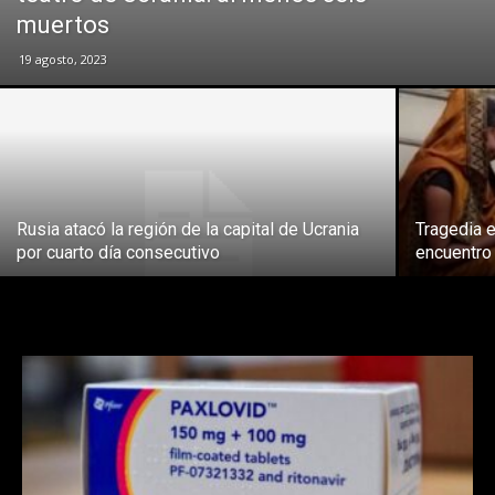
muertos
19 agosto, 2023
Rusia atacó la región de la capital de Ucrania
Tragedia e
por cuarto día consecutivo
encuentro