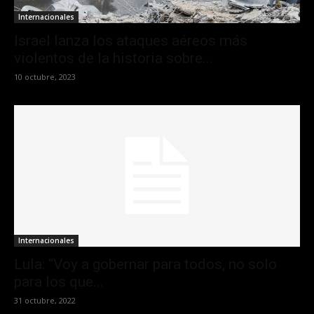
Internacionales
Israel lanza los ataques aéreos más
violentos de la historia sobre...
10 octubre, 2023
Internacionales
Lula: “Voy a gobernar para todos, no solo
para los que...
31 octubre, 2022