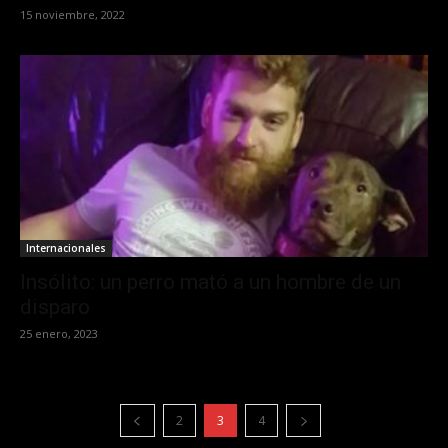
15 noviembre, 2022
Internacionales
Insólito: un perro mató a un hombre de un
disparo
25 enero, 2023
2
3
4