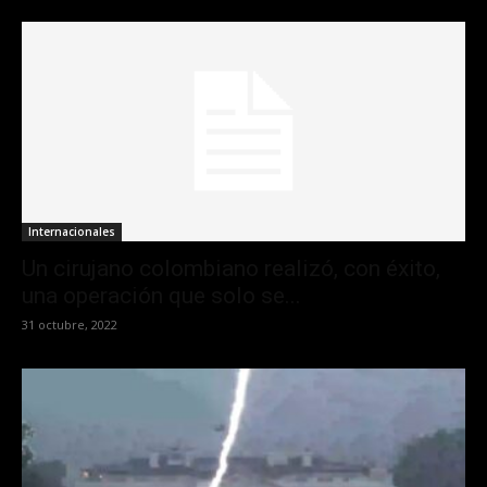
Internacionales
Un cirujano colombiano realizó, con éxito,
una operación que solo se...
31 octubre, 2022