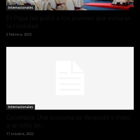
Internacionales
El Papa les pidió a los jóvenes que evitaran
la rivalidad...
2 febrero, 2023
Internacionales
Colombia: Una avioneta se despistó y mató
a un niño de...
17 octubre, 2022