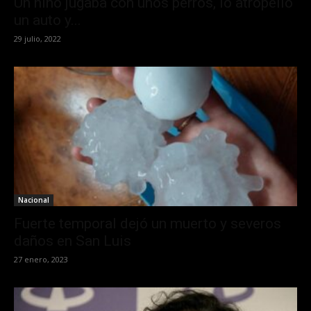
Un niño jugaba con unos perros, lo atropelló
un auto y...
29 julio, 2022
Nacional
Fuerte temporal dejó un muerto y severos
daños en San Luis
27 enero, 2023