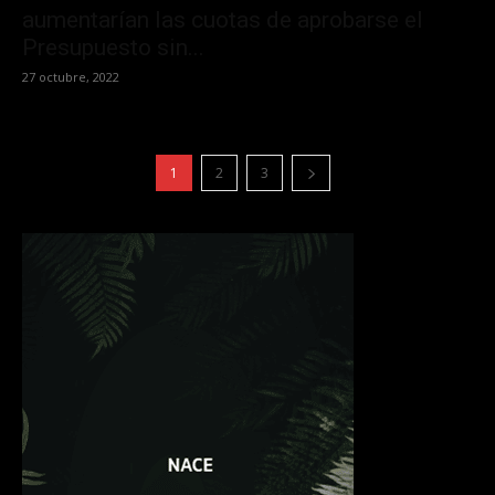
aumentarían las cuotas de aprobarse el
Presupuesto sin...
27 octubre, 2022
1
2
3