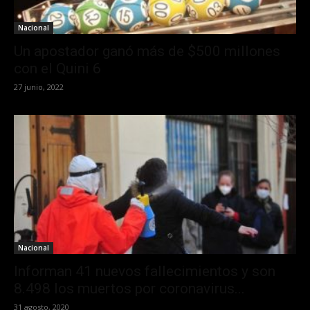
Nacional
Un apostador ganó más de $500 millones
con el Quini 6
27 junio, 2022
Nacional
Informan 41 nuevos fallecimientos y son
8.498 los muertos por coronavirus...
31 agosto, 2020