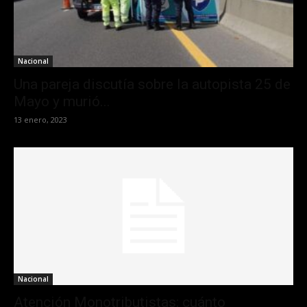
Nacional
Una pareja discutía sobre la autopista 25 de
Mayo y murió...
13 enero, 2023
Nacional
Atención Monotributistas: cuánto