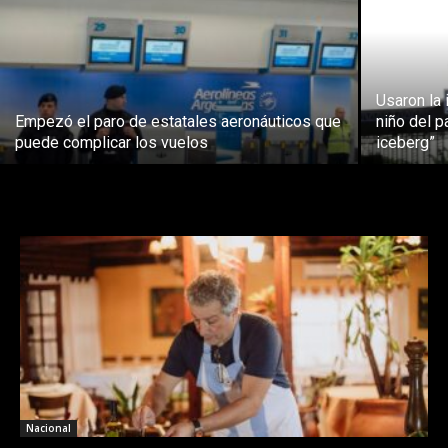
Usaron la 
Empezó el paro de estatales aeronáuticos que
niño del p
puede complicar los vuelos
iceberg”
Nacional