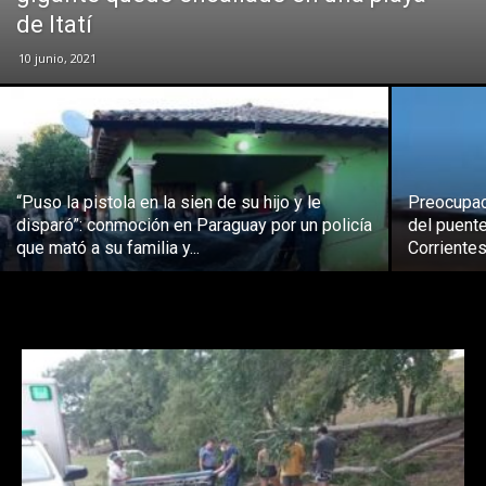
de Itatí
10 junio, 2021
“Puso la pistola en la sien de su hijo y le
Preocupac
disparó”: conmoción en Paraguay por un policía
del puent
que mató a su familia y...
Corriente