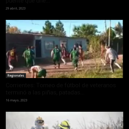
puente que une...
29 abril, 2023
Regionales
Corrientes: Torneo de fútbol de veteranos
terminó a las piñas, patadas...
16 mayo, 2023