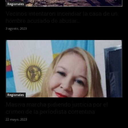
Regionales
Vecinos intentaron incendiar la casa de un
hombre acusado de abusar...
3 agosto, 2023
Regionales
Masiva marcha pidiendo justicia por el
crimen de la periodista correntina
22 mayo, 2023