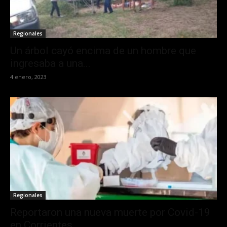
Regionales
Un árbol cayó encima de un hombre que
ingresaba a una...
4 enero, 2023
Regionales
Reportaron una nueva muerte por Covid-19
en Corrientes