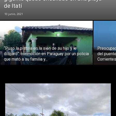
de Itatí
10 junio, 2021
“Puso la pistola en la sien de su hijo y le
Preocupac
disparó”: conmoción en Paraguay por un policía
del puent
que mató a su familia y...
Corriente