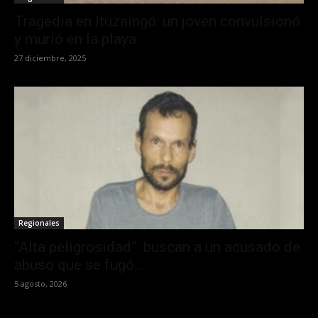
Tragedia en Ituzaingó: un joven convulsionó
y murió en la playa
27 diciembre, 2025
Regionales
“Alta peligrosidad”: buscan a un acusado de
abuso que se fugó...
5 agosto, 2026