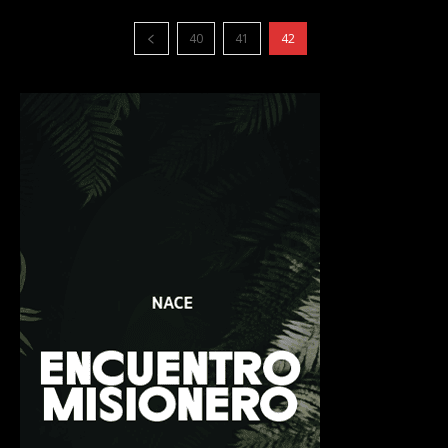
40
41
42