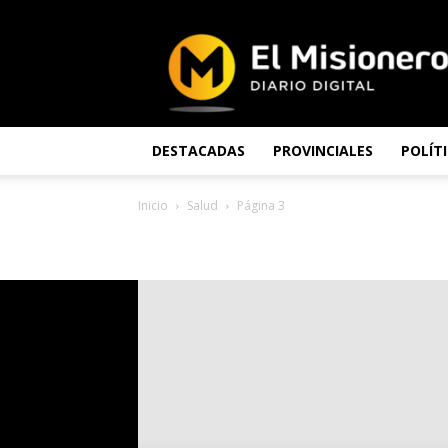
El
Misionero
DESTACADAS
PROVINCIALES
POLÍT
Inicio
Salud
Página 3
SALUD