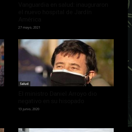
Vanguardia en salud: inauguraron
el nuevo hospital de Jardín
América
27 mayo, 2021
Salud
El ministro Daniel Arroyo dio
negativo en su hisopado
13 junio, 2020