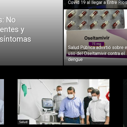
Covid 19 al llegar a Entre Río
s: No
entes y
 síntomas
Salud Pública advirtió sobre e
uso del Oseltamivir contra el
dengue
Salud