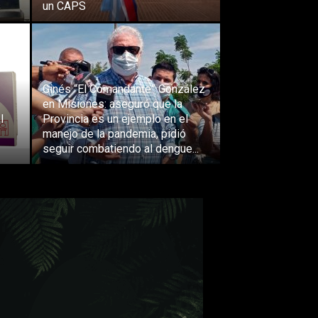
s
un CAPS
Ginés “El Comandante” González
en Misiones: aseguró que la
l
Provincia es un ejemplo en el
manejo de la pandemia, pidió
seguir combatiendo al dengue...