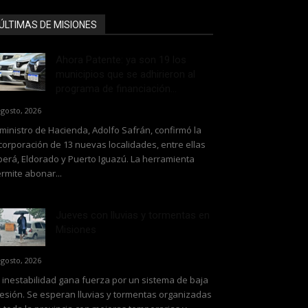
ÚLTIMAS DE MISIONES
Ahora Patente: ya son 19 los
municipios que se adhirieron al
programa de financiación...
agosto, 2026
 ministro de Hacienda, Adolfo Safrán, confirmó la
corporación de 13 nuevas localidades, entre ellas
erá, Eldorado y Puerto Iguazú. La herramienta
rmite abonar...
Jueves con lluvias y tormentas en
Misiones
agosto, 2026
 inestabilidad gana fuerza por un sistema de baja
esión. Se esperan lluvias y tormentas organizadas