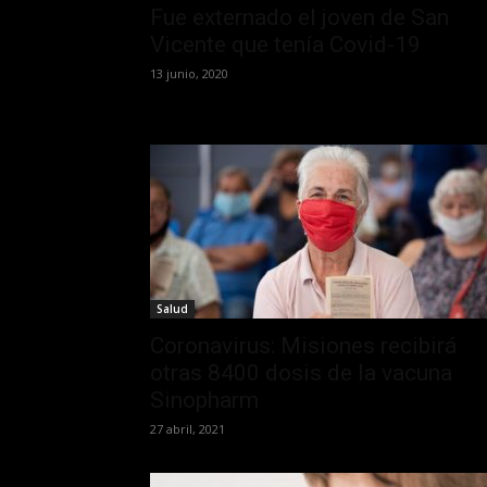
Fue externado el joven de San
Vicente que tenía Covid-19
13 junio, 2020
Salud
Coronavirus: Misiones recibirá
otras 8400 dosis de la vacuna
Sinopharm
27 abril, 2021