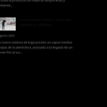
 toda la provincia con mejoras temporarias y
biente...
Continúan las lluvias y tormentas
aisladas en Misiones
agosto, 2026
 nuevo sistema de baja presión en capas medias
bajas de la atmósfera, asociado a la llegada de un
ente frío al sur...