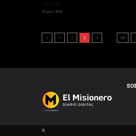
con un...
26 julio, 2020
...
1
2
3
4
98
SO
©