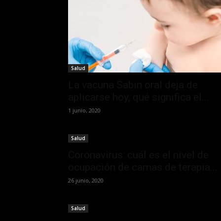
Salud
La vacuna Sabin oral deja de
aplicarse hoy, qué significa el...
1 junio, 2020
Salud
Coronavirus: cuál es el nivel de
ocupación de camas de terapia...
26 junio, 2020
Salud