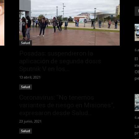
Salud
6 
Posadas: suspendieron la
El
aplicación de segunda dosis
in
Sputnik V en los...
Ob
13 abril, 2021
pe
Salud
Coronavirus: “No tenemos
variantes de riesgo en Misiones”,
expresaron desde Salud...
6 
23 junio, 2021
La
Salud
pr