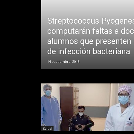
Streptococcus Pyogene
computarán faltas a doc
alumnos que presenten
de infección bacteriana
14 septiembre, 2018
Salud