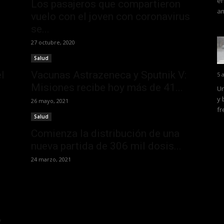
en
Los pasajeros que compartieron
am
vuelo con el joven con coronavirus
se...
27 octubre, 2020
Salud
l
Vacunas Astrazeneca y Sputnik V:
5 
Misiones recibe hoy más de 41...
Un
y 
26 mayo, 2021
fr
Salud
Comienza la distribución de una
nueva partida de 306 mil dosis...
24 marzo, 2021
,