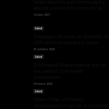
Israel anunció que comenzará a
aplicar una tercera dosis de la...
12 julio, 2021
Salud
Prepagas: se viene un aumento de
25% entre noviembre y enero
30 octubre, 2020
Salud
El Hospital Madariaga es uno de
los centros con mayor
procuración...
24 enero, 2023
Salud
Pedro Cahn: «Estamos
atravesando el ojo de la tormenta