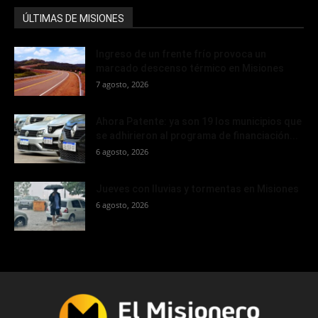
ÚLTIMAS DE MISIONES
Ingreso de un frente frío provoca un
marcado descenso térmico en Misiones
7 agosto, 2026
Ahora Patente: ya son 19 los municipios que
se adhirieron al programa de financiación...
6 agosto, 2026
Jueves con lluvias y tormentas en Misiones
6 agosto, 2026