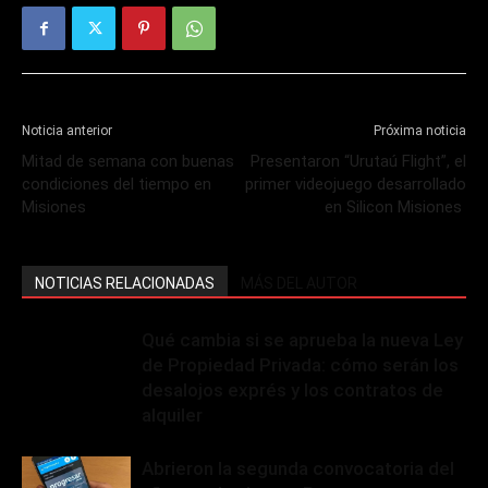
Noticia anterior
Próxima noticia
Mitad de semana con buenas
Presentaron “Urutaú Flight”, el
condiciones del tiempo en
primer videojuego desarrollado
Misiones
en Silicon Misiones
NOTICIAS RELACIONADAS
MÁS DEL AUTOR
Qué cambia si se aprueba la nueva Ley
de Propiedad Privada: cómo serán los
desalojos exprés y los contratos de
alquiler
Abrieron la segunda convocatoria del