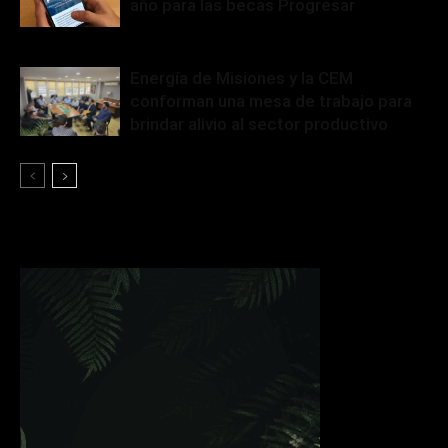
año para las becas Progresar
Energía de Misiones y la CEM
conforman una mesa de trabajo para
brindar alivio al sector productivo