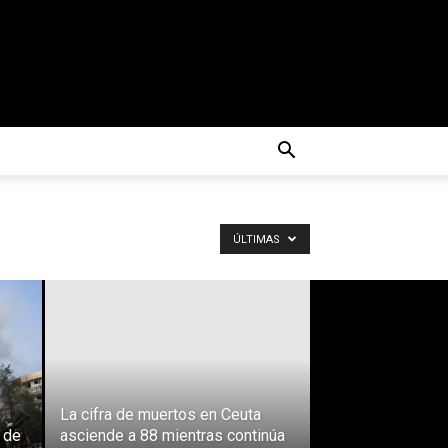
ÚLTIMAS
La cifra de muertos en Ceuta
 de
asciende a 88 mientras continúa