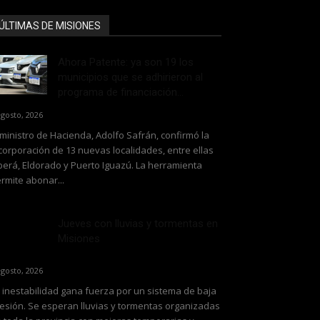
ÚLTIMAS DE MISIONES
Ahora Patente: ya son 19 los
municipios que se adhirieron al
programa de financiación...
agosto, 2026
 ministro de Hacienda, Adolfo Safrán, confirmó la
corporación de 13 nuevas localidades, entre ellas
erá, Eldorado y Puerto Iguazú. La herramienta
rmite abonar...
Jueves con lluvias y tormentas en
Misiones
agosto, 2026
 inestabilidad gana fuerza por un sistema de baja
esión. Se esperan lluvias y tormentas organizadas