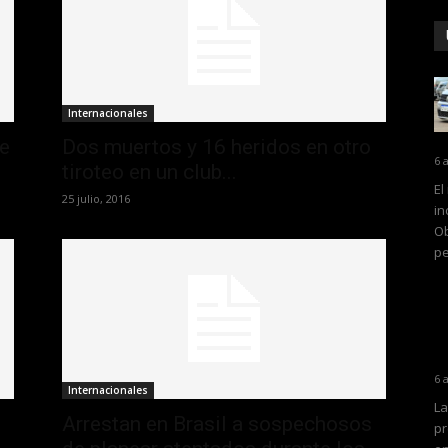
Internacionales
de
Dos muertos y 16 heridos en otro
6 
tiroteo en un club...
El
25 julio, 2016
in
Ob
pe
6 
Internacionales
La
Arrestan en Brasil a sospechosos
pr