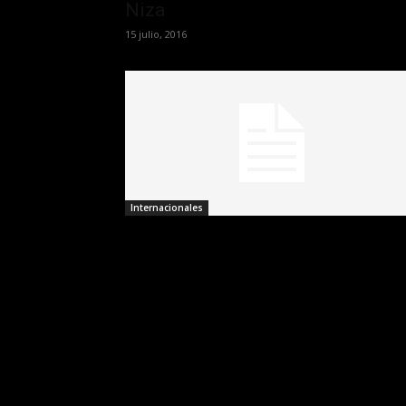
Niza
15 julio, 2016
Internacionales
Unos 30 reclusos se amotinaron
en la cárcel de Tacumbú en...
14 julio, 2016
...
1
177
178
179