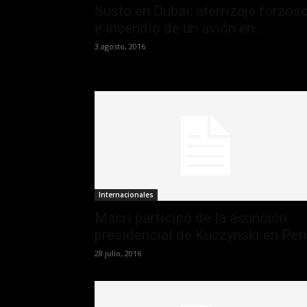
Susto en Dubai: aterrizaje forzos
e incendio de un avión en...
3 agosto, 2016
Internacionales
Macri participó de la asunción
presidencial de Kuczynski en Per
28 julio, 2016