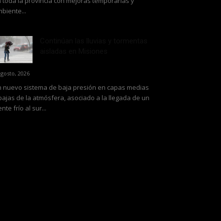
 toda la provincia con mejoras temporarias y
biente...
Continúan las lluvias y tormentas
aisladas en Misiones
agosto, 2026
 nuevo sistema de baja presión en capas medias
bajas de la atmósfera, asociado a la llegada de un
ente frío al sur...