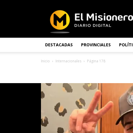
El
Misionero
DESTACADAS
PROVINCIALES
POLÍT
Inicio
Internacionales
Página 178
INTERNACIONALES