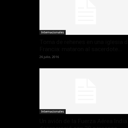
Internacionales
Toma de rehenes en una iglesia 
Francia: mataron al sacerdote...
26 julio, 2016
Internacionales
Un avión de la Fuerza Aérea India