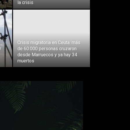
la crisis
Crisis migratoria en Ceuta: más
r
de 60.000 personas cruzaron
desde Marruecos y ya hay 34
muertos