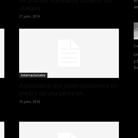
de planear atentados durante los
en
am
Juegos...
21 julio, 2016
5 
Un
y 
fr
Internacionales
Asesinan a una joven misionera en
medio de una pelea en...
19 julio, 2016