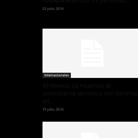
desapareció con 29 personas...
22 julio, 2016
Internacionales
Al menos 26 muertos al
incendiarse un micro con turistas
en...
19 julio, 2016