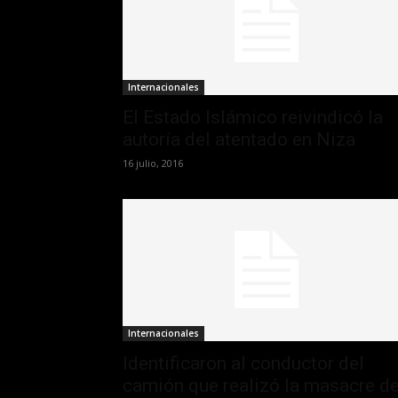
Internacionales
El Estado Islámico reivindicó la
autoría del atentado en Niza
16 julio, 2016
Internacionales
Identificaron al conductor del
camión que realizó la masacre d