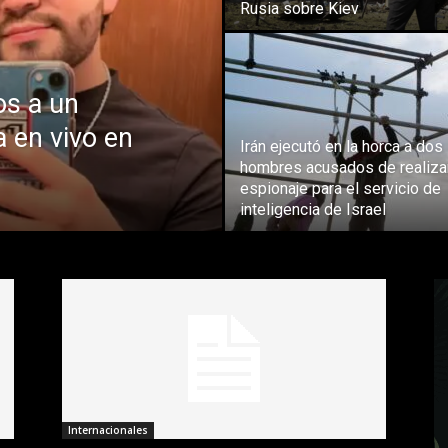
Rusia sobre Kiev
os a un
a en vivo en
Irán ejecutó en la horca a dos
hombres acusados de realiza
espionaje para el servicio de
inteligencia de Israel
Internacionales