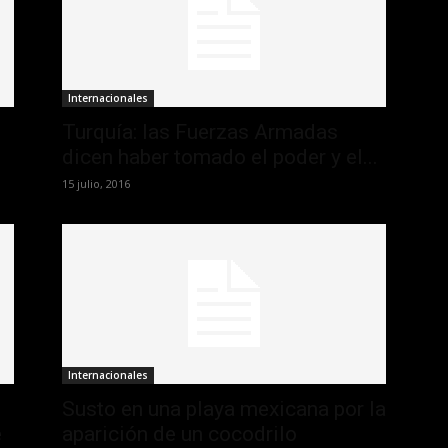
Internacionales
Turquía: las Fuerzas Armadas
dicen haber tomado el poder y el...
15 julio, 2016
Internacionales
Susto en una playa mexicana por la
e
aparición de un cocodrilo