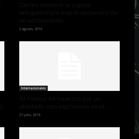
o
Cartes removió la cúpula
antiguerrillera tras el secuestro de
un adolescente...
2 agosto, 2016
Internacionales
Al menos 44 muertos por un
ú
atentado con explosivos en el...
27 julio, 2016