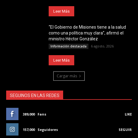
Leer Más
“El Gobierno de Misiones tiene a la salud
como una política muy clara”, afirmó el
ministro Héctor González
6 agosto, 2026
Información destacada
Leer Más
Cargar más
SEGUINOS EN LAS REDES
389,000
Fans
LIKE
157,000
Seguidores
SEGUIR