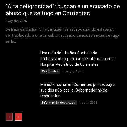
“Alta peligrosidad”: buscan a un acusado de
abuso que se fugó en Corrientes
5 agosto, 2026
Se trata de Cristian Villalba, quien se escapó cuando estaba por
ser trasladado a una cárcel. Un acusado de abuso sexual se fugó
en la...
Una niña de 11 años fue hallada
embarazada y permanece internada en el
Hospital Pediátrico de Corrientes
5 mayo, 2026
Regionales
Malestar social en Corrientes por los bajos
sueldos públicos: el Gobernador no da
respuestas
1 abril, 2026
Información destacada