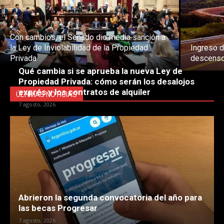
Con cambios, el Senado dio media sanción a
la Ley de Inviolabilidad de la Propiedad
Ingreso d
Privada
descenso
Qué cambia si se aprueba la nueva Ley de
Propiedad Privada: cómo serán los desalojos
exprés y los contratos de alquiler
ÚLTIMAS NOTICIAS
7 agosto, 2026
Abrieron la segunda convocatoria del año para
las becas Progresar
7 agosto, 2026