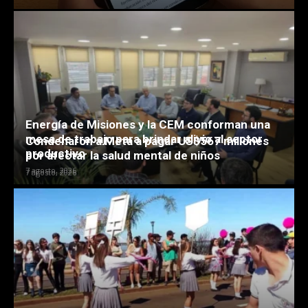
Energía de Misiones y la CEM conforman una
mesa de trabajo para brindar alivio al sector
Condenaron a Meta a pagar US$567 millones
productivo
por afectar la salud mental de niños
7 agosto, 2026
7 agosto, 2026