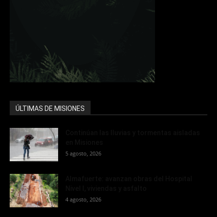
ÚLTIMAS DE MISIONES
Continúan las lluvias y tormentas aisladas
en Misiones
5 agosto, 2026
Almafuerte: avanzan obras del Hospital
Nivel I, viviendas y asfalto
4 agosto, 2026