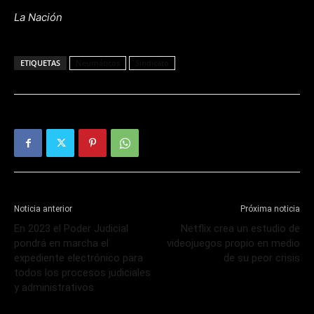
La Nación
ETIQUETAS
Neumáticos
Sindicato
Noticia anterior
Próxima noticia
En 2023 el Poder Judicial
Netflix crea un estudio de
pondrá en marcha el
videojuegos propio en medio
expediente electrónico para
de su peor crisis
todos los procesos judiciales
y administrativos