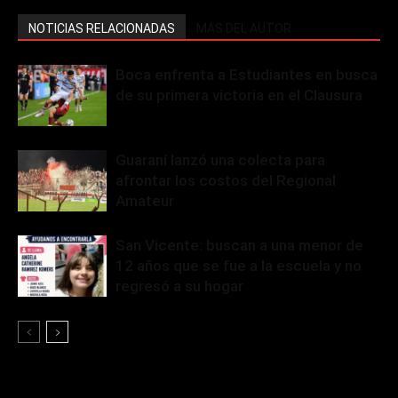
NOTICIAS RELACIONADAS
MÁS DEL AUTOR
Boca enfrenta a Estudiantes en busca
de su primera victoria en el Clausura
Guaraní lanzó una colecta para
afrontar los costos del Regional
Amateur
San Vicente: buscan a una menor de
12 años que se fue a la escuela y no
regresó a su hogar