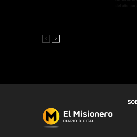
del año par
SO