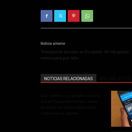
Noticia anterior
Transporte escolar en Posadas: 60 mil pesos
mensuales por niño
NOTICIAS RELACIONADAS
MÁS DEL AUTOR
Qué cambia si se aprueba la nueva
Ley de Propiedad Privada: cómo
serán los desalojos exprés y los
contratos de alquiler
Abrieron la