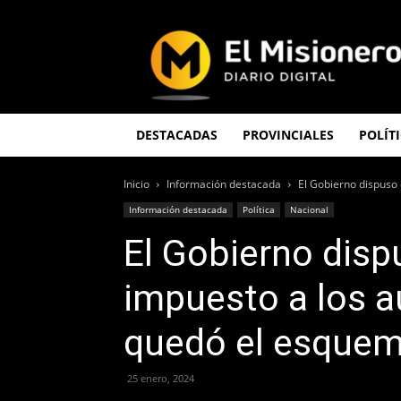
El
Misionero
DESTACADAS
PROVINCIALES
POLÍT
Inicio
Información destacada
El Gobierno dispuso c
Información destacada
Política
Nacional
El Gobierno disp
impuesto a los a
quedó el esquem
25 enero, 2024