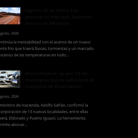
Ingreso de un frente frío
provoca un marcado descenso
térmico en Misiones
agosto, 2026
ntinúa la inestabilidad con el avance de un nuevo
ente frío que traerá lluvias, tormentas y un marcado
scenso de las temperaturas en todo...
Ahora Patente: ya son 19 los
municipios que se adhirieron al
programa de financiación...
agosto, 2026
 ministro de Hacienda, Adolfo Safrán, confirmó la
corporación de 13 nuevas localidades, entre ellas
erá, Eldorado y Puerto Iguazú. La herramienta
rmite abonar...