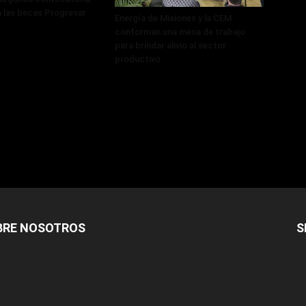
a las becas Progresar
Energía de Misiones y la CEM
conforman una mesa de trabajo
para brindar alivio al sector
productivo
BRE NOSOTROS
S