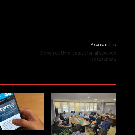
Próxima noticia
Crimen de Uma: detuvieron al segundo
sospechoso
 segunda convocatoria