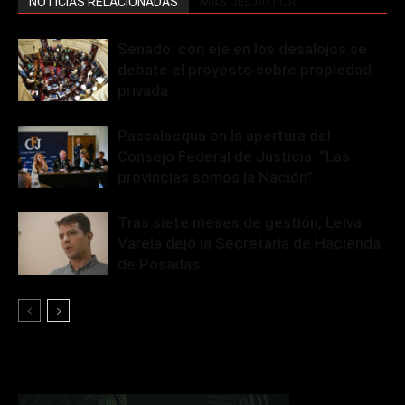
NOTICIAS RELACIONADAS
MÁS DEL AUTOR
Senado: con eje en los desalojos se
debate el proyecto sobre propiedad
privada
Passalacqua en la apertura del
Consejo Federal de Justicia: “Las
provincias somos la Nación”
Tras siete meses de gestión, Leiva
Varela dejó la Secretaría de Hacienda
de Posadas