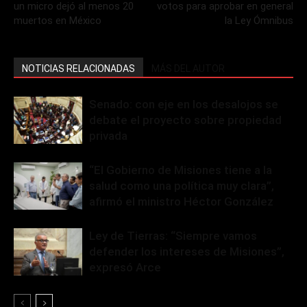
un micro dejó al menos 20
votos para aprobar en general
muertos en México
la Ley Ómnibus
NOTICIAS RELACIONADAS
MÁS DEL AUTOR
Senado: con eje en los desalojos se
debate el proyecto sobre propiedad
privada
“El Gobierno de Misiones tiene a la
salud como una política muy clara”,
afirmó el ministro Héctor González
Ley de Tierras: “Siempre vamos
defender los intereses de Misiones”,
expresó Arce