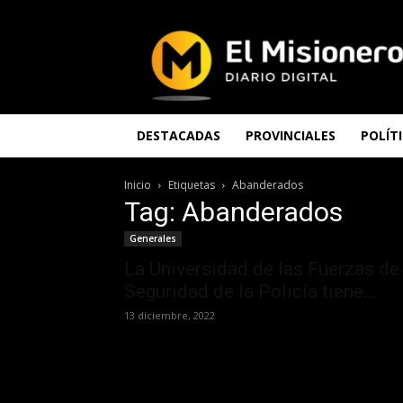
El
Misionero
DESTACADAS
PROVINCIALES
POLÍT
Inicio
Etiquetas
Abanderados
Tag: Abanderados
Generales
La Universidad de las Fuerzas de
Seguridad de la Policía tiene...
13 diciembre, 2022