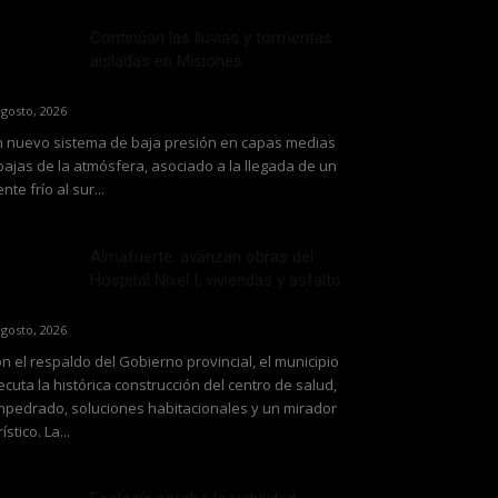
Continúan las lluvias y tormentas
aisladas en Misiones
agosto, 2026
 nuevo sistema de baja presión en capas medias
bajas de la atmósfera, asociado a la llegada de un
ente frío al sur...
Almafuerte: avanzan obras del
Hospital Nivel I, viviendas y asfalto
agosto, 2026
n el respaldo del Gobierno provincial, el municipio
ecuta la histórica construcción del centro de salud,
pedrado, soluciones habitacionales y un mirador
rístico. La...