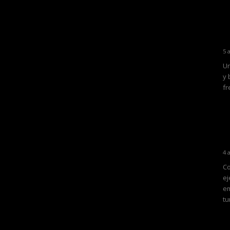
5 
Un
y 
fr
4 
Co
ej
em
tu