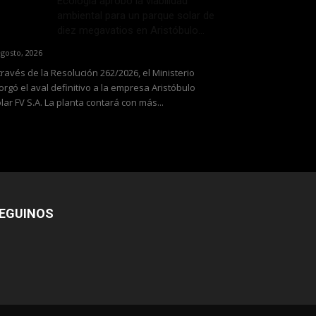
Ecología aprobó la viabilidad
ambiental para un parque solar de
diez megavatios en Aristóbulo...
agosto, 2026
través de la Resolución 262/2026, el Ministerio
orgó el aval definitivo a la empresa Aristóbulo
lar FV S.A. La planta contará con más...
EGUINOS