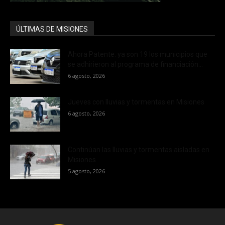
ÚLTIMAS DE MISIONES
Ahora Patente: ya son 19 los municipios que
se adhirieron al programa de financiación...
6 agosto, 2026
Jueves con lluvias y tormentas en Misiones
6 agosto, 2026
Continúan las lluvias y tormentas aisladas en
Misiones
5 agosto, 2026