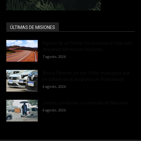
ÚLTIMAS DE MISIONES
Ingreso de un frente frío provoca un marcado
descenso térmico en Misiones
7 agosto, 2026
Ahora Patente: ya son 19 los municipios que
se adhirieron al programa de financiación...
6 agosto, 2026
Jueves con lluvias y tormentas en Misiones
6 agosto, 2026