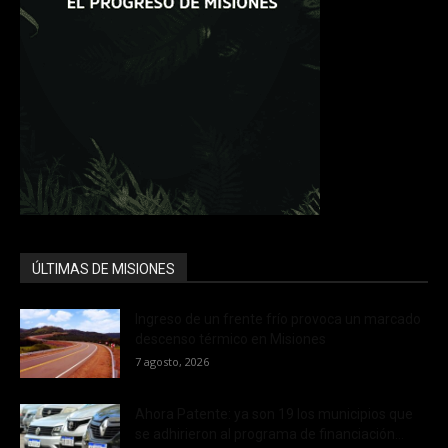
ÚLTIMAS DE MISIONES
Ingreso de un frente frío provoca un marcado
descenso térmico en Misiones
7 agosto, 2026
Ahora Patente: ya son 19 los municipios que
se adhirieron al programa de financiación...