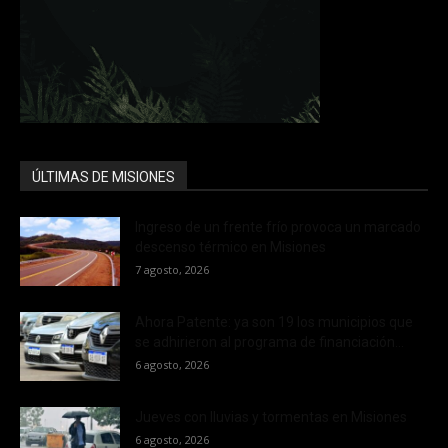
ÚLTIMAS DE MISIONES
Ingreso de un frente frío provoca un marcado
descenso térmico en Misiones
7 agosto, 2026
Ahora Patente: ya son 19 los municipios que
se adhirieron al programa de financiación...
6 agosto, 2026
Jueves con lluvias y tormentas en Misiones
6 agosto, 2026