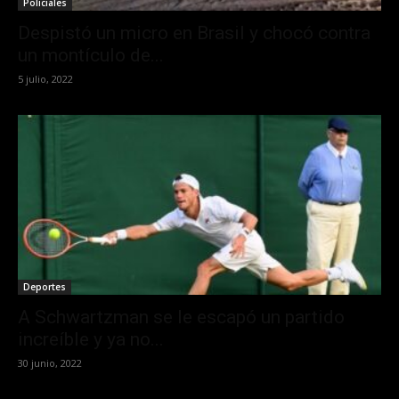
Policiales
Despistó un micro en Brasil y chocó contra
un montículo de...
5 julio, 2022
Deportes
A Schwartzman se le escapó un partido
increíble y ya no...
30 junio, 2022