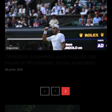
Deportes
Cerúndolo sorprendió pero no pudo con
Nadal en Wimbledon, donde avanzaron...
28 junio, 2022
1
2