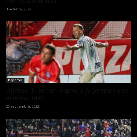
con clasificar a la...
3 octubre, 2022
Deportes
Atlético Tucumán le ganó a Argentinos y es
el único líder...
20 septiembre, 2022