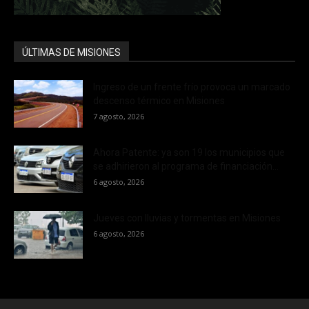
ÚLTIMAS DE MISIONES
Ingreso de un frente frío provoca un marcado
descenso térmico en Misiones
7 agosto, 2026
Ahora Patente: ya son 19 los municipios que
se adhirieron al programa de financiación...
6 agosto, 2026
Jueves con lluvias y tormentas en Misiones
6 agosto, 2026