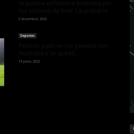
Argentina enfrenta a Australia por
los octavos de final: La probable...
3 diciembre, 2022
Deportes
Perú no pudo en los penales con
Australia y se quedó...
13 junio, 2022
..