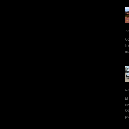
7 
Co
fr
ma
6 
El
in
Ob
pe