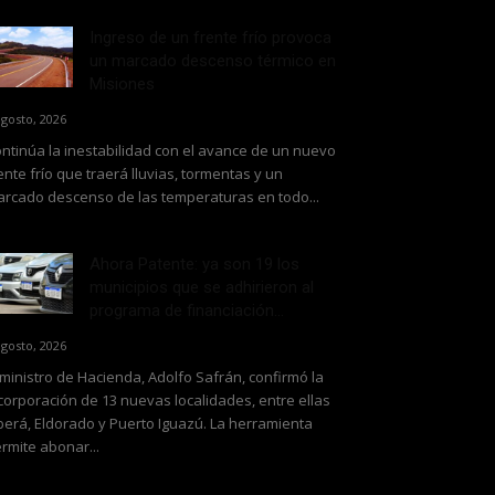
Ingreso de un frente frío provoca
un marcado descenso térmico en
Misiones
agosto, 2026
ntinúa la inestabilidad con el avance de un nuevo
ente frío que traerá lluvias, tormentas y un
rcado descenso de las temperaturas en todo...
Ahora Patente: ya son 19 los
municipios que se adhirieron al
programa de financiación...
agosto, 2026
 ministro de Hacienda, Adolfo Safrán, confirmó la
corporación de 13 nuevas localidades, entre ellas
erá, Eldorado y Puerto Iguazú. La herramienta
rmite abonar...