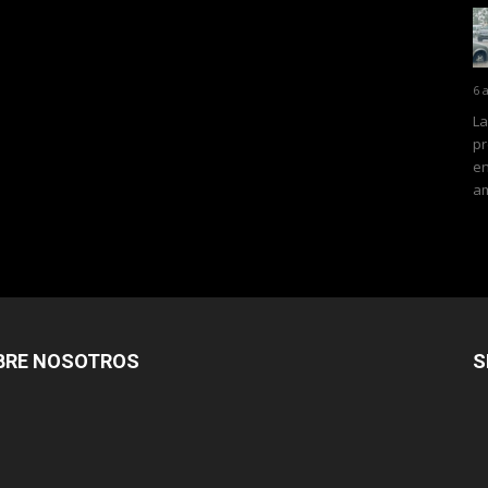
6 
La
pr
en
am
BRE NOSOTROS
S