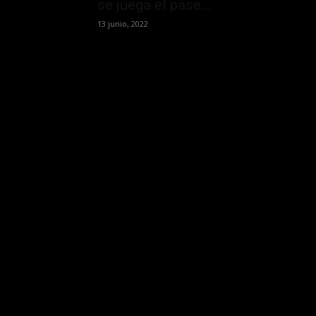
se juega el pase...
13 junio, 2022