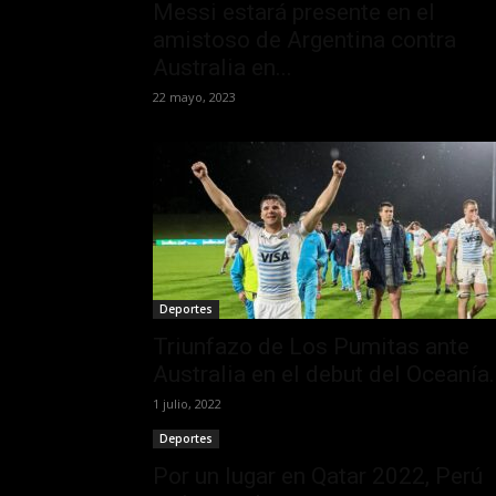
Messi estará presente en el
amistoso de Argentina contra
Australia en...
22 mayo, 2023
Deportes
Triunfazo de Los Pumitas ante
Australia en el debut del Oceanía.
1 julio, 2022
Deportes
Por un lugar en Qatar 2022, Perú