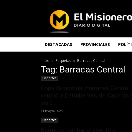
El
Misionero
DESTACADAS
PROVINCIALES
POLÍT
Inicio
Etiquetas
Barracas Central
Tag: Barracas Central
Deportes
Copa Argentina: Barracas Central
venció a Estudiantes de Caseros 
será...
11 mayo, 2023
Deportes
Barracas Central presentó a