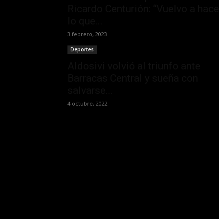
Ricardo Centurión: “Vuelvo a hace
lo que...
3 febrero, 2023
Deportes
Aldosivi volvió al triunfo ante
Barracas Central y sueña con
salvarse...
4 octubre, 2022