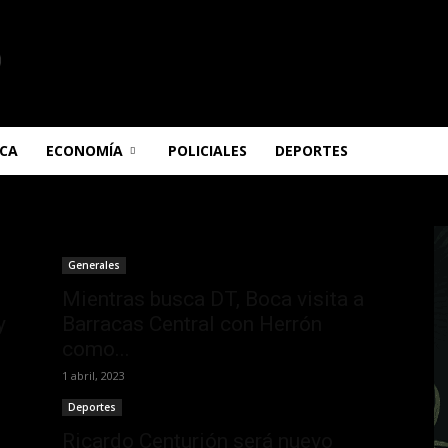
ICA
ECONOMÍA
POLICIALES
DEPORTES
Generales
Mientras busca DT, Boca visita a
y
Barracas Central con Herrón
como...
1 abril, 2023
Deportes
Ricardo Centurión será nuevo