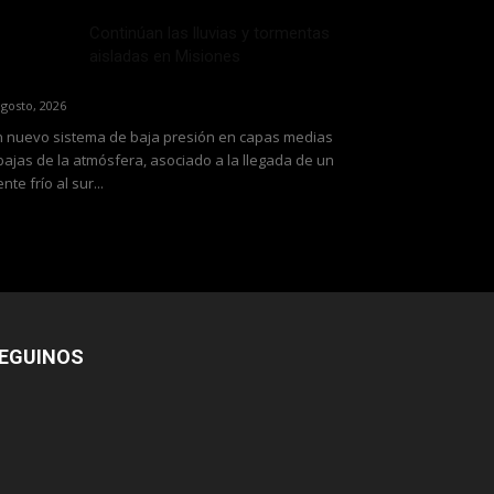
Continúan las lluvias y tormentas
aisladas en Misiones
agosto, 2026
 nuevo sistema de baja presión en capas medias
bajas de la atmósfera, asociado a la llegada de un
ente frío al sur...
EGUINOS