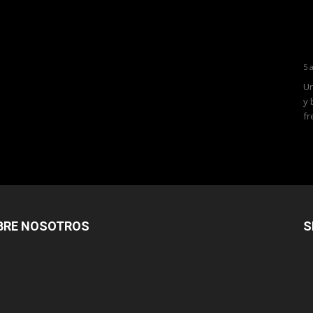
5 
Un
y 
fr
BRE NOSOTROS
S