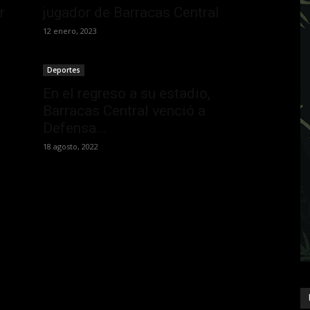
r
jugador de Barracas Central
12 enero, 2023
Deportes
En el regreso a su estadio,
Barracas Central venció a
Defensa...
18 agosto, 2022