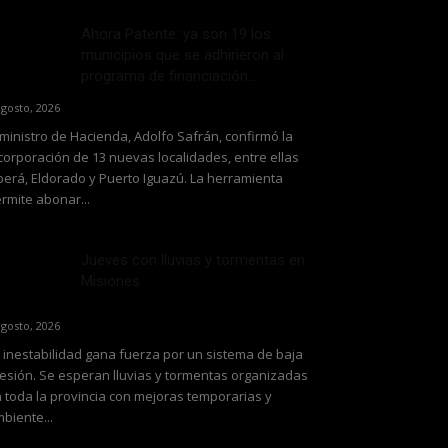
Ahora Patente: ya son 19 los
municipios que se adhirieron al
programa de financiación...
agosto, 2026
 ministro de Hacienda, Adolfo Safrán, confirmó la
corporación de 13 nuevas localidades, entre ellas
erá, Eldorado y Puerto Iguazú. La herramienta
rmite abonar...
Jueves con lluvias y tormentas en
Misiones
agosto, 2026
 inestabilidad gana fuerza por un sistema de baja
esión. Se esperan lluvias y tormentas organizadas
 toda la provincia con mejoras temporarias y
biente...