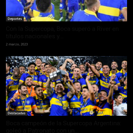
Deportes
Con la Supercopa, Boca superó a River en
títulos nacionales y...
2 marzo, 2023
Destacadas
Boca campeón de la Supercopa Argentina:
goleó a Patronato con un...