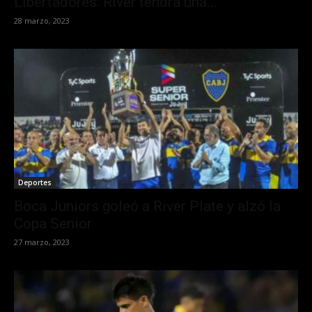
Libertadores: River tendrá una...
28 marzo, 2023
Deportes
Boca Juniors goleó a River Plate y alzó la
Copa Senior
27 marzo, 2023