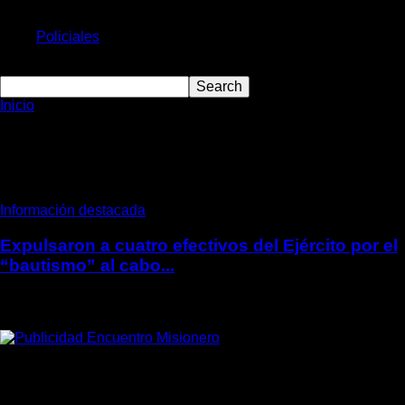
Política
Economía
Policiales
Deportes
Inicio
Etiquetas
Cabo Verón
Tag: Cabo Verón
Información destacada
Expulsaron a cuatro efectivos del Ejército por el
“bautismo” al cabo...
30 septiembre, 2022
ÚLTIMAS DE MISIONES