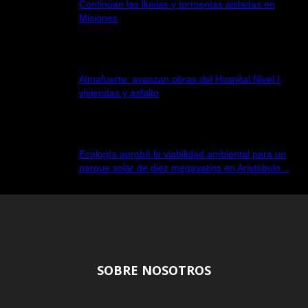
Continúan las lluvias y tormentas aisladas en
Misiones
5 agosto, 2026
Almafuerte: avanzan obras del Hospital Nivel I,
viviendas y asfalto
4 agosto, 2026
Ecología aprobó la viabilidad ambiental para un
parque solar de diez megavatios en Aristóbulo...
4 agosto, 2026
SOBRE NOSOTROS