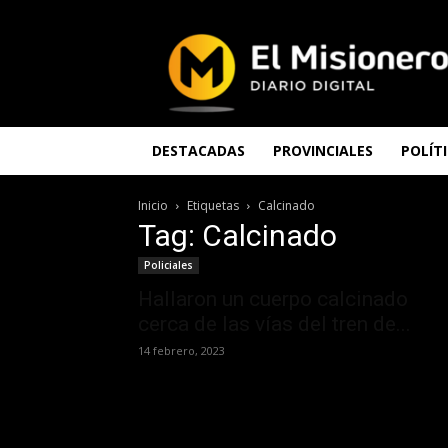
El
Misionero
DESTACADAS
PROVINCIALES
POLÍT
Inicio
Etiquetas
Calcinado
Tag: Calcinado
Policiales
Hallaron un cuerpo calcinado
cerca de las vías del tren de...
14 febrero, 2023