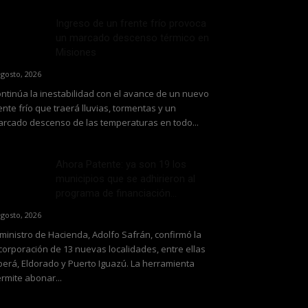
Ingreso de un frente frío provoca
un marcado descenso térmico en
Misiones
agosto, 2026
ntinúa la inestabilidad con el avance de un nuevo
ente frío que traerá lluvias, tormentas y un
rcado descenso de las temperaturas en todo...
Ahora Patente: ya son 19 los
municipios que se adhirieron al
programa de financiación...
agosto, 2026
 ministro de Hacienda, Adolfo Safrán, confirmó la
corporación de 13 nuevas localidades, entre ellas
erá, Eldorado y Puerto Iguazú. La herramienta
rmite abonar...