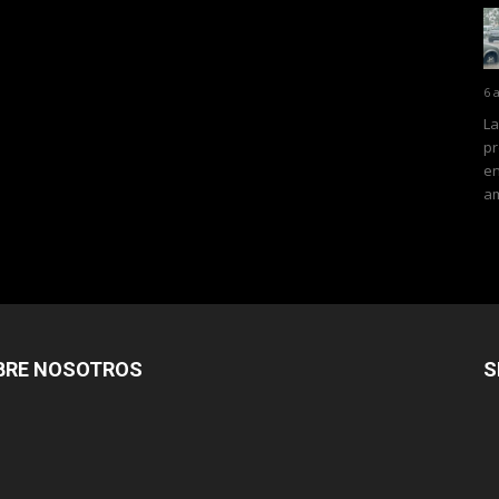
6 
La
pr
en
am
BRE NOSOTROS
S