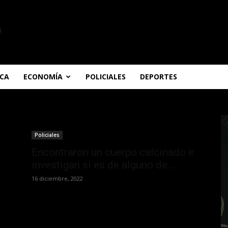
ICA
ECONOMÍA
POLICIALES
DEPORTES
Policiales
Encontraron un cuerpo calcinado e
investigan si es de alguno de...
16 diciembre, 2022