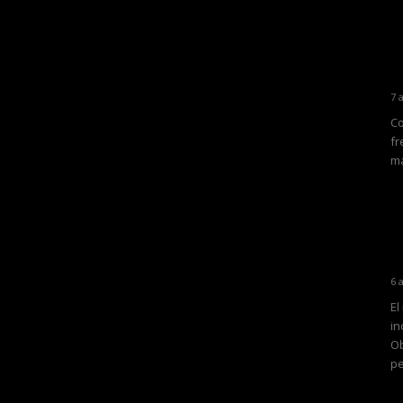
7 
Co
fr
ma
6 
El
in
Ob
pe