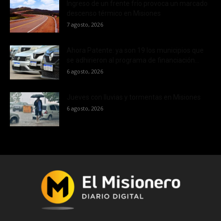
Ingreso de un frente frío provoca un marcado
descenso térmico en Misiones
7 agosto, 2026
Ahora Patente: ya son 19 los municipios que
se adhirieron al programa de financiación...
6 agosto, 2026
Jueves con lluvias y tormentas en Misiones
6 agosto, 2026