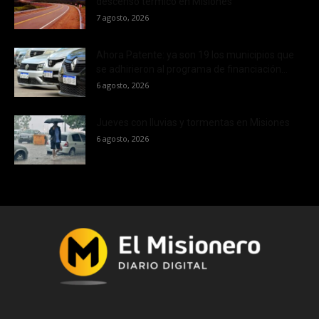
descenso térmico en Misiones
7 agosto, 2026
Ahora Patente: ya son 19 los municipios que
se adhirieron al programa de financiación...
6 agosto, 2026
Jueves con lluvias y tormentas en Misiones
6 agosto, 2026