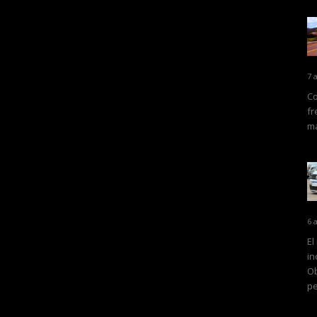
7 
Co
fr
ma
6 
El
in
Ob
pe