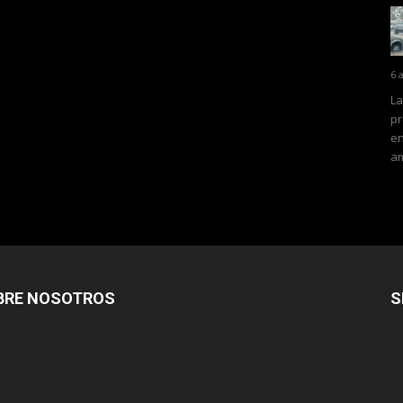
6 
La
pr
en
am
BRE NOSOTROS
S