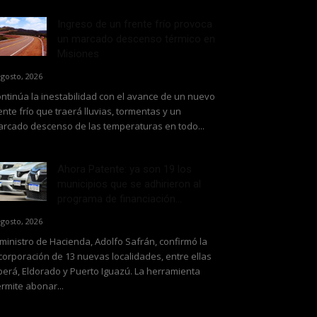
Ingreso de un frente frío provoca
un marcado descenso térmico en
Misiones
agosto, 2026
ntinúa la inestabilidad con el avance de un nuevo
ente frío que traerá lluvias, tormentas y un
rcado descenso de las temperaturas en todo...
Ahora Patente: ya son 19 los
municipios que se adhirieron al
programa de financiación...
agosto, 2026
 ministro de Hacienda, Adolfo Safrán, confirmó la
corporación de 13 nuevas localidades, entre ellas
erá, Eldorado y Puerto Iguazú. La herramienta
rmite abonar...