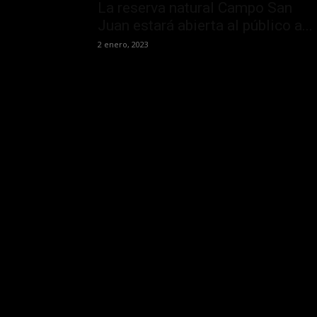
La reserva natural Campo San
Juan estará abierta al público a...
2 enero, 2023