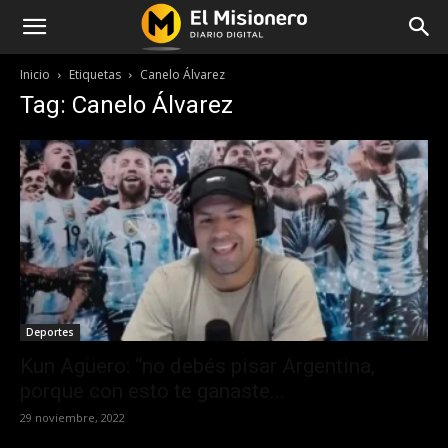
Inicio
Etiquetas
Canelo Álvarez
Tag: Canelo Álvarez
Deportes
Kun Agüero: “no debés pisar Argentina,
porque con esto te ganaste...
29 noviembre, 2022