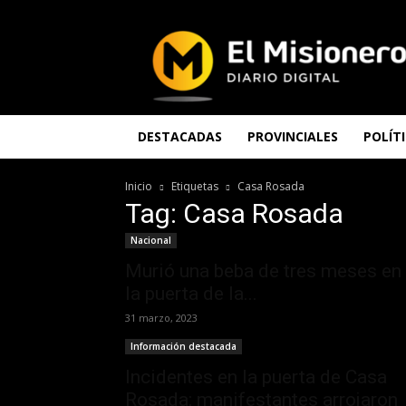
El
Misionero
DESTACADAS
PROVINCIALES
POLÍT
Inicio
Etiquetas
Casa Rosada
Tag: Casa Rosada
Nacional
Murió una beba de tres meses en
la puerta de la...
31 marzo, 2023
Información destacada
Incidentes en la puerta de Casa
Rosada: manifestantes arrojaron