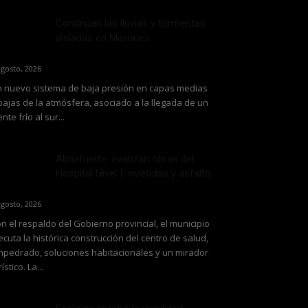
Continúan las lluvias y tormentas
aisladas en Misiones
agosto, 2026
 nuevo sistema de baja presión en capas medias
bajas de la atmósfera, asociado a la llegada de un
ente frío al sur...
Almafuerte: avanzan obras del
Hospital Nivel I, viviendas y asfalto
agosto, 2026
n el respaldo del Gobierno provincial, el municipio
ecuta la histórica construcción del centro de salud,
pedrado, soluciones habitacionales y un mirador
rístico. La...