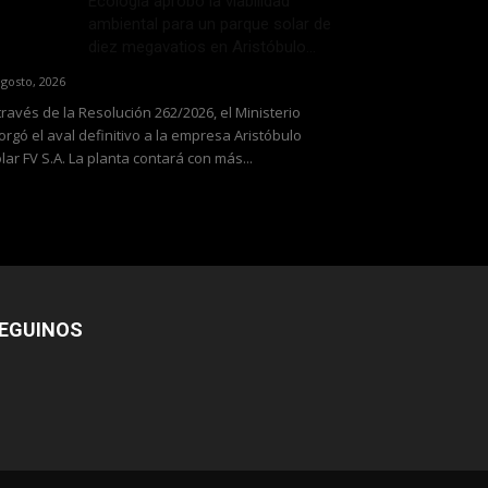
Ecología aprobó la viabilidad
ambiental para un parque solar de
diez megavatios en Aristóbulo...
agosto, 2026
través de la Resolución 262/2026, el Ministerio
orgó el aval definitivo a la empresa Aristóbulo
lar FV S.A. La planta contará con más...
EGUINOS