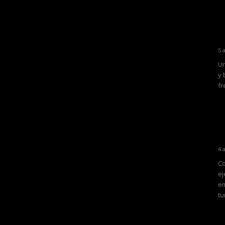
5 
Un
y 
fr
4 
Co
ej
em
tu