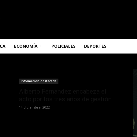
ICA
ECONOMÍA
POLICIALES
DEPORTES
Información destacada
Alberto Fernandez encabeza el
acto por los tres años de gestión
14 diciembre, 2022