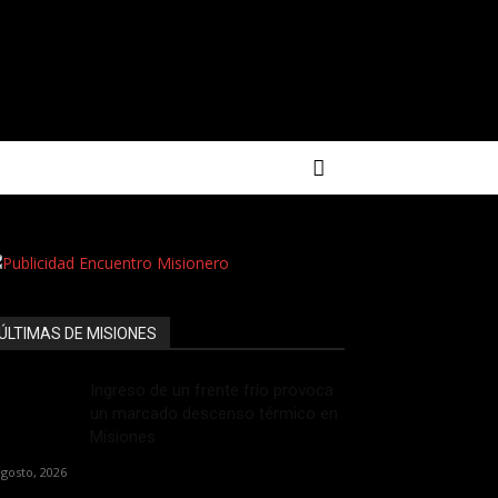
ÚLTIMAS DE MISIONES
Ingreso de un frente frío provoca
un marcado descenso térmico en
Misiones
agosto, 2026