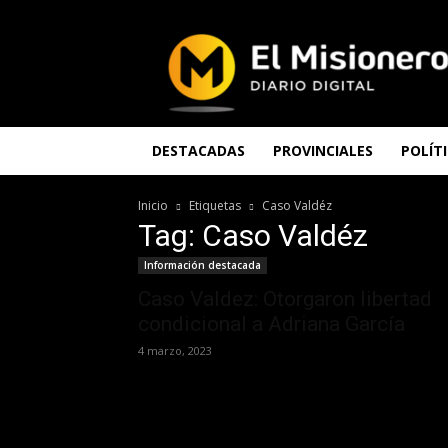
El
Misionero
DESTACADAS
PROVINCIALES
POLÍT
Inicio
Etiquetas
Caso Valdéz
Tag: Caso Valdéz
Información destacada
Caso Valdez: Otorgaron libertad
condicional a Adriana García
4 marzo, 2023