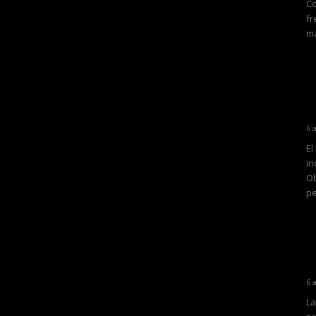
Co
fr
ma
6 
El
in
Ob
pe
6 
La