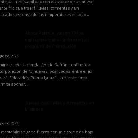
ntinúa la inestabilidad con el avance de un nuevo
ente frío que traerá lluvias, tormentas y un
rcado descenso de las temperaturas en todo...
Ahora Patente: ya son 19 los
municipios que se adhirieron al
programa de financiación...
agosto, 2026
 ministro de Hacienda, Adolfo Safrán, confirmó la
corporación de 13 nuevas localidades, entre ellas
erá, Eldorado y Puerto Iguazú. La herramienta
rmite abonar...
Jueves con lluvias y tormentas en
Misiones
agosto, 2026
 inestabilidad gana fuerza por un sistema de baja