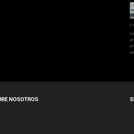
6 
La
pr
en
am
BRE NOSOTROS
S