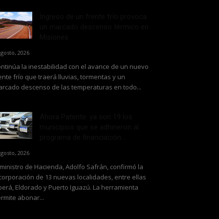
Ingreso de un frente frío provoca
un marcado descenso térmico en
Misiones
agosto, 2026
ntinúa la inestabilidad con el avance de un nuevo
ente frío que traerá lluvias, tormentas y un
rcado descenso de las temperaturas en todo...
Ahora Patente: ya son 19 los
municipios que se adhirieron al
programa de financiación...
agosto, 2026
 ministro de Hacienda, Adolfo Safrán, confirmó la
corporación de 13 nuevas localidades, entre ellas
erá, Eldorado y Puerto Iguazú. La herramienta
rmite abonar...