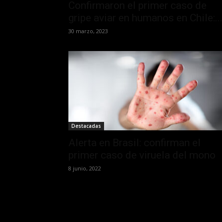
Confirmaron el primer caso de
gripe aviar en humanos en Chile:..
30 marzo, 2023
Destacadas
Alerta en Brasil: confirman el
primer caso de viruela del mono
8 junio, 2022