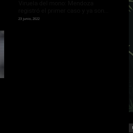
Viruela del mono: Mendoza
.
registró el primer caso y ya son...
23 junio, 2022