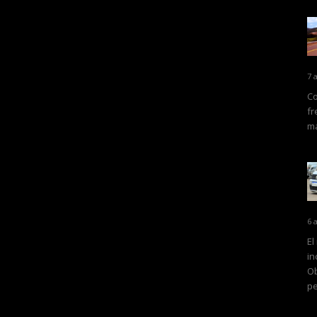
7 
Co
fr
ma
6 
El
in
Ob
pe