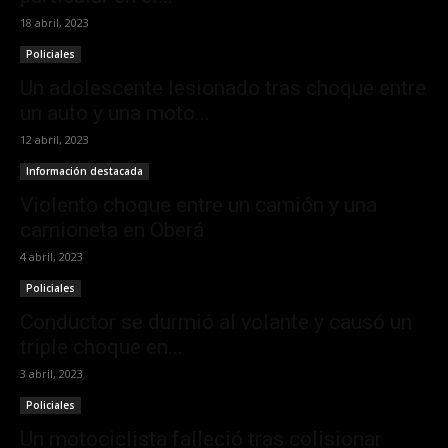
18 abril, 2023
Policiales
Un adolescente lesionado tras choque entre
un auto y una moto...
12 abril, 2023
Información destacada
Violento choque entre un camión y una
camioneta en Oberá
4 abril, 2023
Policiales
Conductor se durmió al volante y causó un
triple choque en...
3 abril, 2023
Policiales
Un motociclista falleció tras colisionar