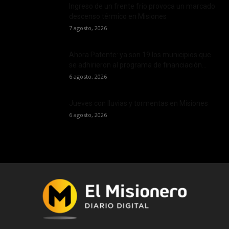
Ingreso de un frente frío provoca un marcado
descenso térmico en Misiones
7 agosto, 2026
Ahora Patente: ya son 19 los municipios que
se adhirieron al programa de financiación...
6 agosto, 2026
Jueves con lluvias y tormentas en Misiones
6 agosto, 2026