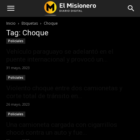
Inicio
Etiquetas
Choque
Tag: Choque
Policiales
Vehículo paraguayo se adelantó en el
puente internacional y provocó un...
31 mayo, 2023
Policiales
Violento choque entre dos camionetas y
corte total de tránsito en...
26 mayo, 2023
Policiales
Una camioneta cargada con cigarrillos
chocó contra un auto y fue...