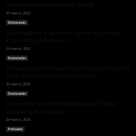
contra una camioneta en Oberá
30 marzo, 2023
Destacadas
Dos muertos y un herido grave en choque
entre motocicletas en...
29 marzo, 2023
Destacadas
Estaban alcoholizados dos conductores del
fatal choque que dejó un muerto...
20 marzo, 2023
Destacadas
Un muerto y varios heridos en un fuerte
choque que involucró...
20 marzo, 2023
Policiales