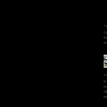
7 
Co
fr
ma
6 
El
in
Ob
pe