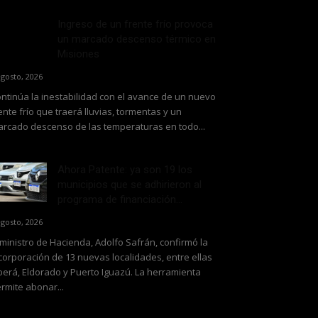
Ingreso de un frente frío provoca
un marcado descenso térmico en
Misiones
agosto, 2026
ntinúa la inestabilidad con el avance de un nuevo
ente frío que traerá lluvias, tormentas y un
rcado descenso de las temperaturas en todo...
Ahora Patente: ya son 19 los
municipios que se adhirieron al
programa de financiación...
agosto, 2026
 ministro de Hacienda, Adolfo Safrán, confirmó la
corporación de 13 nuevas localidades, entre ellas
erá, Eldorado y Puerto Iguazú. La herramienta
rmite abonar...