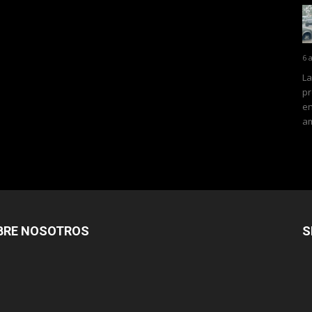
6 
La
pr
en
am
BRE NOSOTROS
S