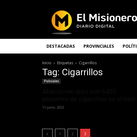
El
Misionero
DESTACADAS
PROVINCIALES
POLÍT
Inicio
Etiquetas
Cigarrillos
Tag: Cigarrillos
Policiales
Abandonan auto con 6400
paquetes de cigarrillos en el baúl
11 junio, 2022
1
2
3