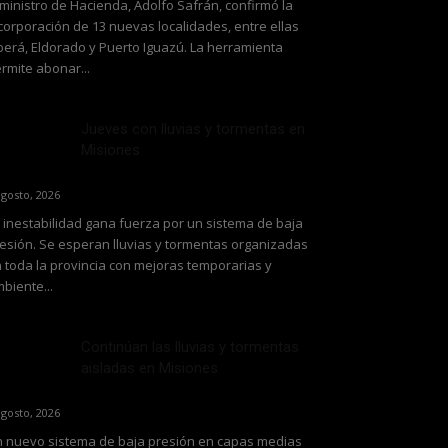
 ministro de Hacienda, Adolfo Safrán, confirmó la
corporación de 13 nuevas localidades, entre ellas
erá, Eldorado y Puerto Iguazú. La herramienta
rmite abonar...
Jueves con lluvias y tormentas en
Misiones
agosto, 2026
 inestabilidad gana fuerza por un sistema de baja
esión. Se esperan lluvias y tormentas organizadas
 toda la provincia con mejoras temporarias y
biente...
Continúan las lluvias y tormentas
aisladas en Misiones
agosto, 2026
 nuevo sistema de baja presión en capas medias