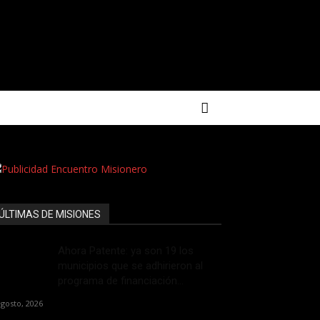
ÚLTIMAS DE MISIONES
Ahora Patente: ya son 19 los
municipios que se adhirieron al
programa de financiación...
agosto, 2026