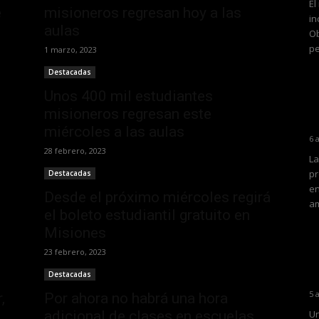
El
e
misioneros regresan hoy a las
in
aulas
Ob
pe
1 marzo, 2023
Destacadas
Unos 400 mil estudiantes
misioneros regresan este
miércoles a las aulas
6 
28 febrero, 2023
La
pr
Destacadas
en
Desde el próximo miércoles regirá
am
el boleto estudiantil gratuito en
Misiones
23 febrero, 2023
Destacadas
5 
,
Por ahora no habrá una hora
adicional de clases en escuelas...
Un