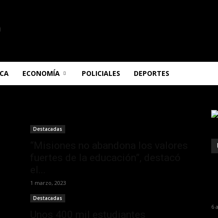
ICA
ECONOMÍA
POLICIALES
DEPORTES
Destacadas
“Misiones no abandona los valores
fuertes de la educación”, destacó
el...
1 marzo, 2023
Destacadas
6 
Unos 400 mil estudiantes