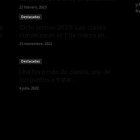
y 
22 febrero, 2023
fr
Destacadas
ón
Ciclo lectivo 2023: Las clases
s
comenzarán el 1 de marzo en...
25 noviembre, 2022
Destacadas
Una hora más de clases, uno de
los puntos a tratar...
6 julio, 2022