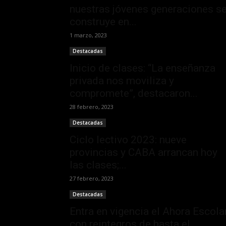
nuestras jóvenes generaciones s
construye en...
1 marzo, 2023
Destacadas
Inicio de clases: “La enseñanza
privada nos moviliza y
compromete”, destacaron...
28 febrero, 2023
Destacadas
Ciclo lectivo 2023: nueve
provincias y CABA arrancan hoy
las clases;...
27 febrero, 2023
Destacadas
Entra en vigencia el Ahora Escolar
con reintegros de hasta el...