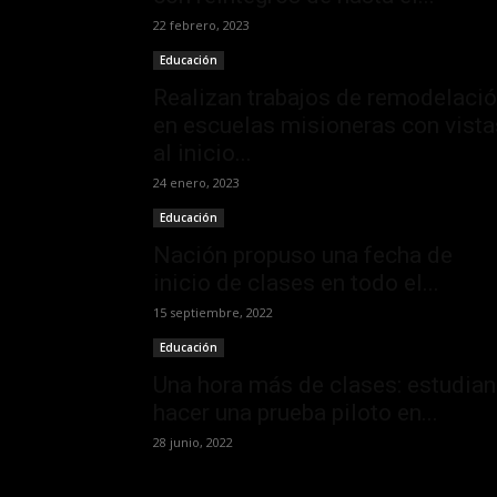
22 febrero, 2023
Educación
Realizan trabajos de remodelaci
en escuelas misioneras con vista
al inicio...
24 enero, 2023
Educación
Nación propuso una fecha de
inicio de clases en todo el...
15 septiembre, 2022
Educación
Una hora más de clases: estudian
hacer una prueba piloto en...
28 junio, 2022