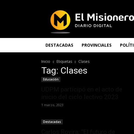
El
Misionero
DESTACADAS
PROVINCIALES
POLÍT
Inicio
Etiquetas
Clases
Tag: Clases
Educación
UDPM participó en el acto de
inicio del ciclo lectivo 2023
1 marzo, 2023
Destacadas
Carlos Rovira: “El futuro de