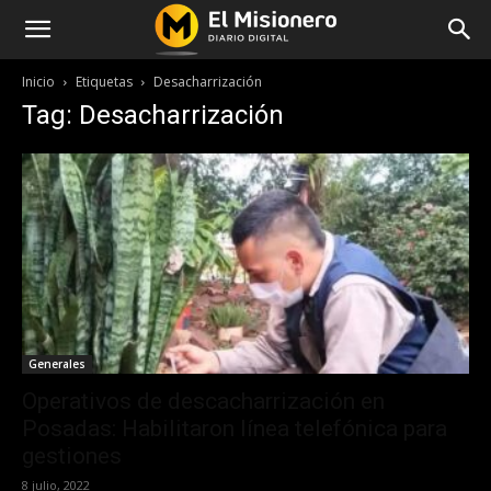
Inicio
Etiquetas
Desacharrización
Tag: Desacharrización
Generales
Operativos de descacharrización en
Posadas: Habilitaron línea telefónica para
gestiones
8 julio, 2022