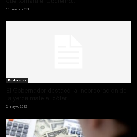
que tomará el Gobierno...
19 mayo, 2023
Destacadas
El Gobernador destacó la incorporación de
la yerba mate al dólar...
2 mayo, 2023