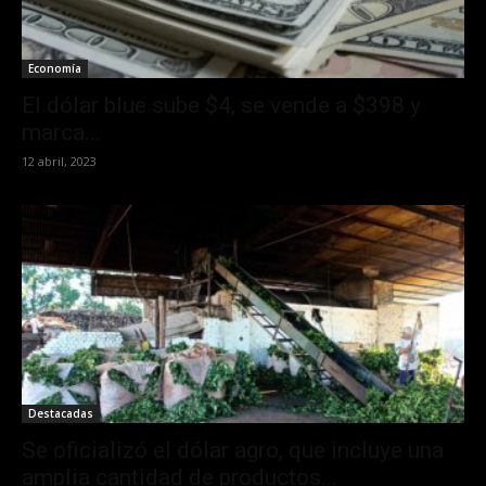
Economía
El dólar blue sube $4, se vende a $398 y
marca...
12 abril, 2023
Destacadas
Se oficializó el dólar agro, que incluye una
amplia cantidad de productos...