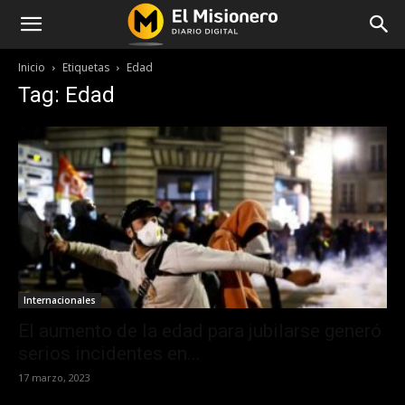
Inicio
Etiquetas
Edad
Tag: Edad
Internacionales
El aumento de la edad para jubilarse generó
serios incidentes en...
17 marzo, 2023