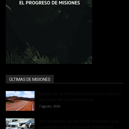
ÚLTIMAS DE MISIONES
Ingreso de un frente frío provoca un marcado
descenso térmico en Misiones
7 agosto, 2026
Ahora Patente: ya son 19 los municipios que
se adhirieron al programa de financiación...