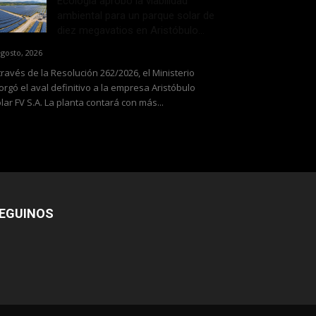
Ecología aprobó la viabilidad
ambiental para un parque solar de
diez megavatios en Aristóbulo...
agosto, 2026
través de la Resolución 262/2026, el Ministerio
orgó el aval definitivo a la empresa Aristóbulo
lar FV S.A. La planta contará con más...
EGUINOS