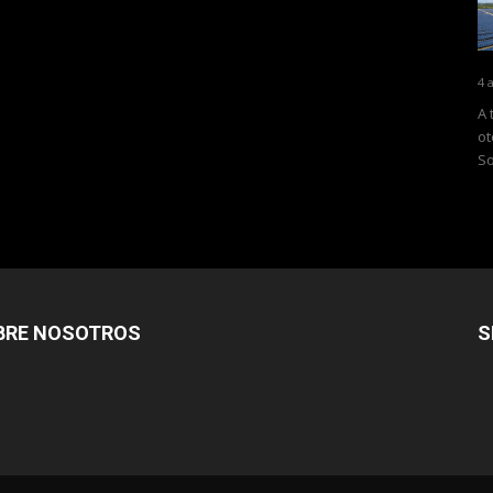
4 
A 
ot
So
BRE NOSOTROS
S