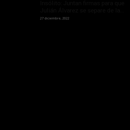
Insólito: Juntan firmas para que
Julián Álvarez se separe de la...
27 diciembre, 2022