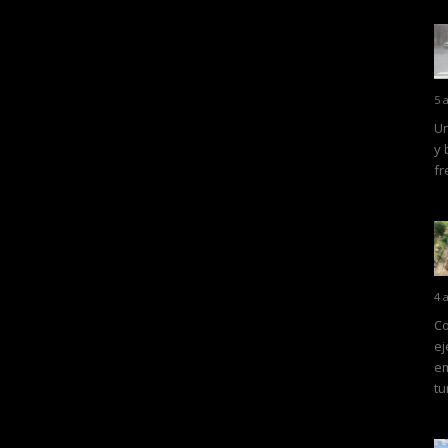
5 
Un
y 
fr
4 
Co
ej
em
tu