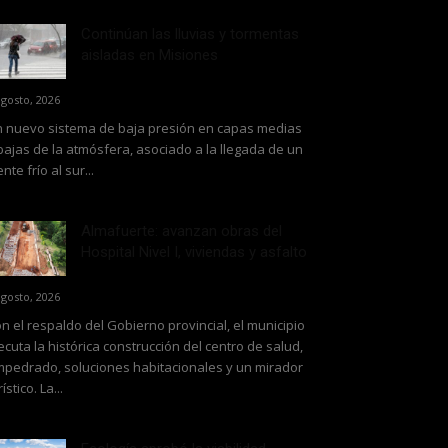
Continúan las lluvias y tormentas
aisladas en Misiones
agosto, 2026
 nuevo sistema de baja presión en capas medias
bajas de la atmósfera, asociado a la llegada de un
ente frío al sur...
Almafuerte: avanzan obras del
Hospital Nivel I, viviendas y asfalto
agosto, 2026
n el respaldo del Gobierno provincial, el municipio
ecuta la histórica construcción del centro de salud,
pedrado, soluciones habitacionales y un mirador
rístico. La...