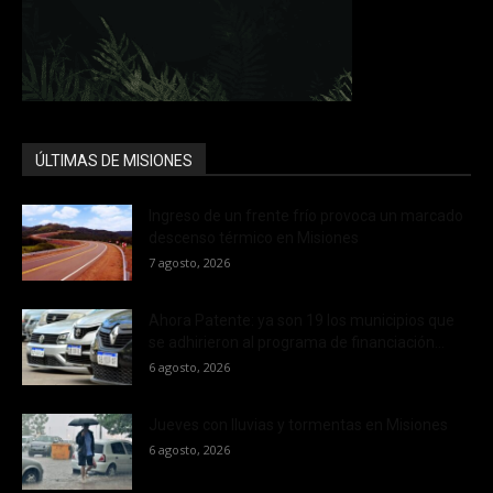
ÚLTIMAS DE MISIONES
Ingreso de un frente frío provoca un marcado
descenso térmico en Misiones
7 agosto, 2026
Ahora Patente: ya son 19 los municipios que
se adhirieron al programa de financiación...
6 agosto, 2026
Jueves con lluvias y tormentas en Misiones
6 agosto, 2026