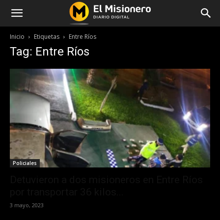
Inicio
Etiquetas
Entre Ríos
Tag: Entre Ríos
Policiales
Detuvieron a dos misioneros en Entre Ríos
por transportar 36 kilos...
3 mayo, 2023