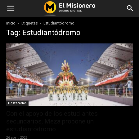
Inicio
Etiquetas
Estudiantódromo
Tag: Estudiantódromo
Destacadas
Con el apoyo de los estudiantes
secundarios, Meza propone un
estudiantódromo
26 abril, 2023