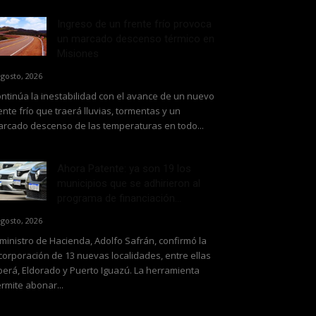
Ingreso de un frente frío provoca
un marcado descenso térmico en
Misiones
agosto, 2026
ntinúa la inestabilidad con el avance de un nuevo
ente frío que traerá lluvias, tormentas y un
rcado descenso de las temperaturas en todo...
Ahora Patente: ya son 19 los
municipios que se adhirieron al
programa de financiación...
agosto, 2026
 ministro de Hacienda, Adolfo Safrán, confirmó la
corporación de 13 nuevas localidades, entre ellas
erá, Eldorado y Puerto Iguazú. La herramienta
rmite abonar...