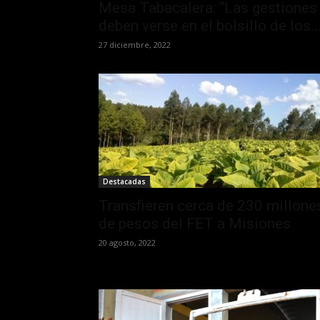
Mesa Tabacalera: “Las gestiones
deben verse en el bolsillo de los..
27 diciembre, 2022
Destacadas
Transfieren cerca de 230 millone
de pesos del FET a Misiones
20 agosto, 2022