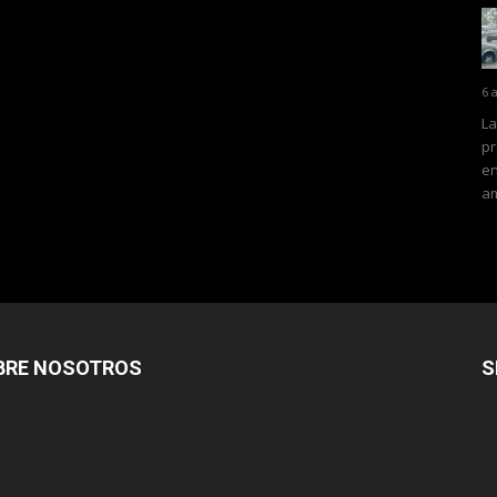
6 
La
pr
en
am
BRE NOSOTROS
S