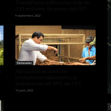
Transfirieron a Misiones más de
.
330 millones de pesos del FET
9 septiembre, 2022
Destacadas
s
Agricultura acordó con
productores tabacaleros la
distribución del 80% del FET
13 junio, 2022