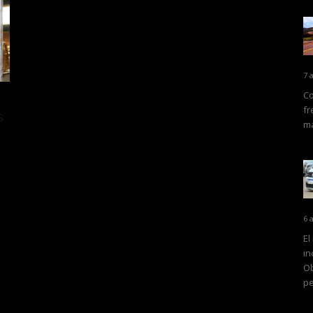
7 
Co
fr
s
ma
6 
El
in
Ob
pe