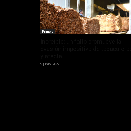
Primera
Increíble: un fallo promueve la
evasión impositiva de tabacalera
y afecta...
9 junio, 2022