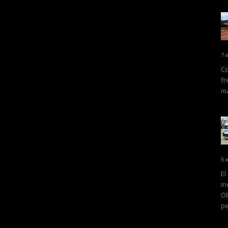
7 
Co
fr
ma
6 
El
in
Ob
pe