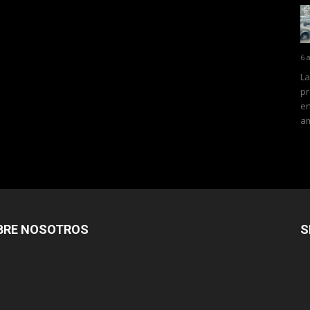
6 
La
pr
en
am
BRE NOSOTROS
S