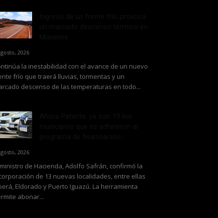
Ingreso de un frente frío provoca
un marcado descenso térmico en
Misiones
agosto, 2026
ntinúa la inestabilidad con el avance de un nuevo
ente frío que traerá lluvias, tormentas y un
rcado descenso de las temperaturas en todo...
Ahora Patente: ya son 19 los
municipios que se adhirieron al
programa de financiación...
agosto, 2026
 ministro de Hacienda, Adolfo Safrán, confirmó la
corporación de 13 nuevas localidades, entre ellas
erá, Eldorado y Puerto Iguazú. La herramienta
rmite abonar...