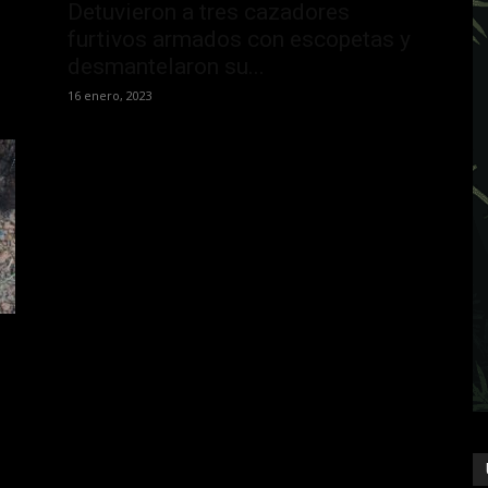
Detuvieron a tres cazadores
furtivos armados con escopetas y
desmantelaron su...
16 enero, 2023