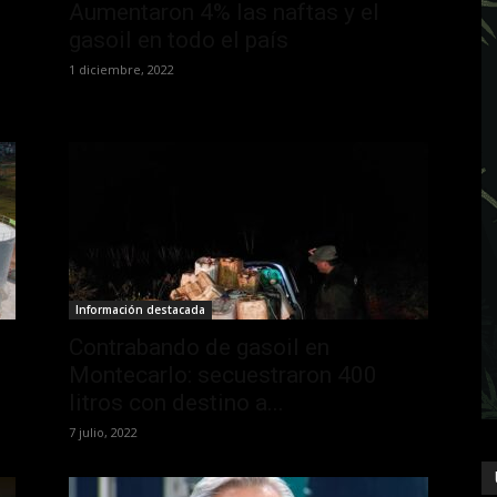
Aumentaron 4% las naftas y el
gasoil en todo el país
1 diciembre, 2022
Información destacada
Contrabando de gasoil en
Montecarlo: secuestraron 400
litros con destino a...
7 julio, 2022