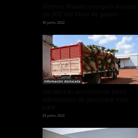
Herrera Ahuad consiguió un cupo
de 300 mil litros de gasoil...
30 junio, 2022
Información destacada
Garantizan un millón de litros
adicionales de gasoil por mes
para...
29 junio, 2022