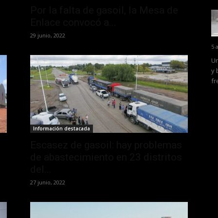
Por la falta de gasoil, la Mesa de
Enlace convocó a...
29 junio, 2022
5 
Un
y 
fr
Información destacada
Escasez de gasoil: hay problemas
de abastecimiento en 23 distritos
del...
27 junio, 2022