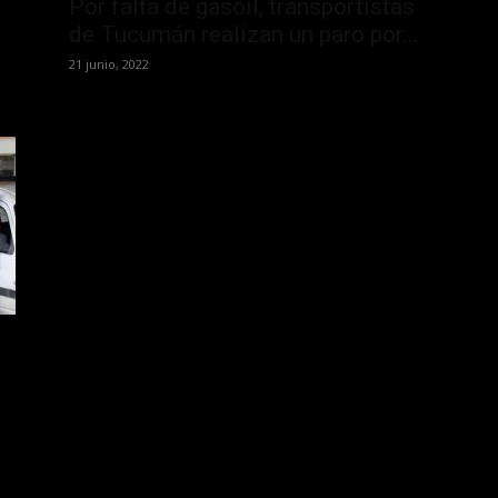
Por falta de gasoil, transportistas
de Tucumán realizan un paro por...
21 junio, 2022