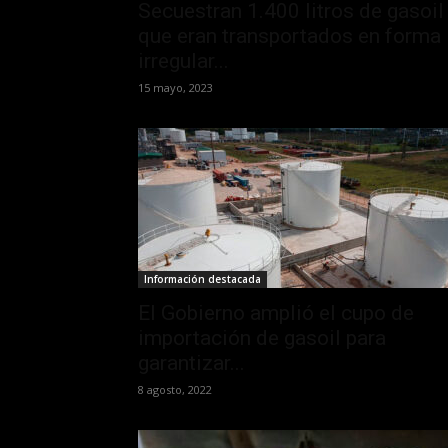
Secuestran 1.400 litros de gasoil
que eran transportados en forma
irregular...
15 mayo, 2023
Información destacada
El Gobierno amplió el cupo de
importación de gasoil para
garantizar...
8 agosto, 2022