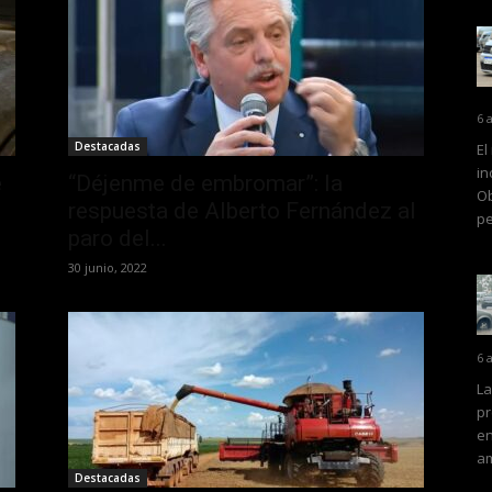
6 
Destacadas
El
in
e
“Déjenme de embromar”: la
Ob
respuesta de Alberto Fernández al
pe
paro del...
30 junio, 2022
6 
La
pr
en
am
Destacadas