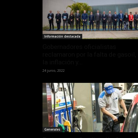
Información destacada
Gobernadores oficialistas
reclamaron por la falta de gasoil,
la inflación y...
24 junio, 2022
Generales