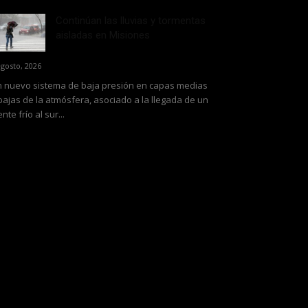
Continúan las lluvias y tormentas
aisladas en Misiones
agosto, 2026
 nuevo sistema de baja presión en capas medias
bajas de la atmósfera, asociado a la llegada de un
ente frío al sur...