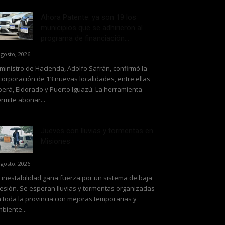
Ahora Patente: ya son 19 los
municipios que se adhirieron al
programa de financiación...
agosto, 2026
 ministro de Hacienda, Adolfo Safrán, confirmó la
corporación de 13 nuevas localidades, entre ellas
erá, Eldorado y Puerto Iguazú. La herramienta
rmite abonar...
Jueves con lluvias y tormentas en
Misiones
agosto, 2026
 inestabilidad gana fuerza por un sistema de baja
esión. Se esperan lluvias y tormentas organizadas
 toda la provincia con mejoras temporarias y
biente...