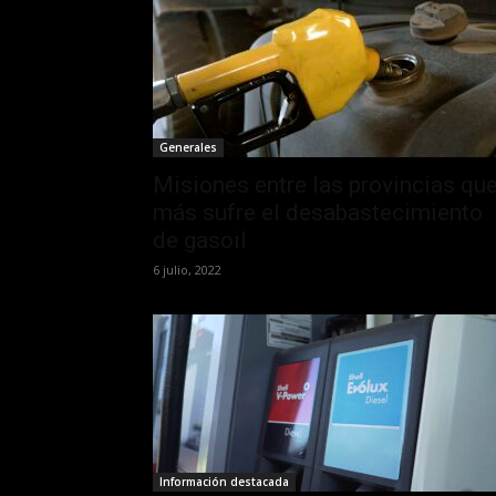
Generales
Misiones entre las provincias qu
más sufre el desabastecimiento
de gasoil
6 julio, 2022
Información destacada