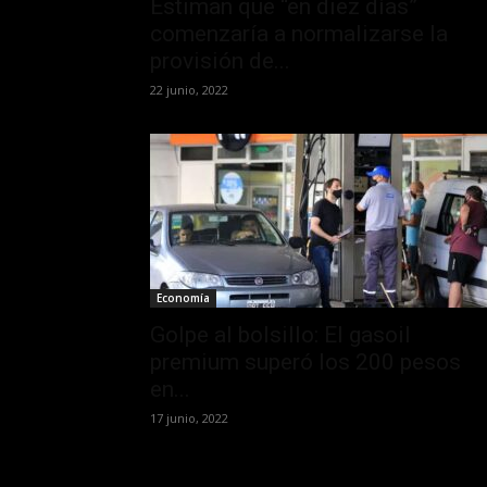
Estiman que “en diez días”
comenzaría a normalizarse la
provisión de...
22 junio, 2022
Economía
Golpe al bolsillo: El gasoil
premium superó los 200 pesos
en...
17 junio, 2022