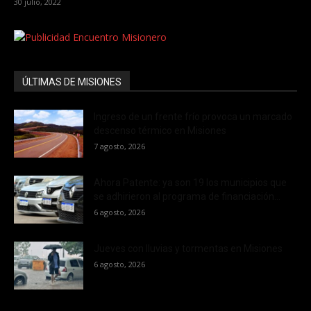
30 julio, 2022
ÚLTIMAS DE MISIONES
Ingreso de un frente frío provoca un marcado
descenso térmico en Misiones
7 agosto, 2026
Ahora Patente: ya son 19 los municipios que
se adhirieron al programa de financiación...
6 agosto, 2026
Jueves con lluvias y tormentas en Misiones
6 agosto, 2026