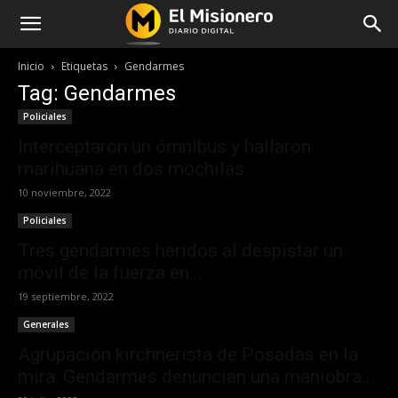
Inicio
Etiquetas
Gendarmes
Tag: Gendarmes
Policiales
Interceptaron un ómnibus y hallaron
marihuana en dos mochilas
10 noviembre, 2022
Policiales
Tres gendarmes heridos al despistar un
móvil de la fuerza en...
19 septiembre, 2022
Generales
Agrupación kirchnerista de Posadas en la
mira: Gendarmes denuncian una maniobra...