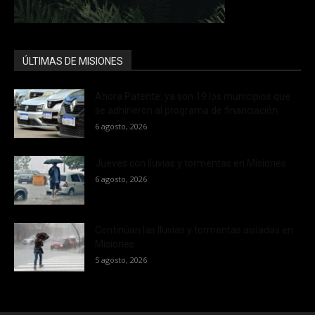
ÚLTIMAS DE MISIONES
Ahora Patente: ya son 19 los municipios que
se adhirieron al programa de financiación...
6 agosto, 2026
Jueves con lluvias y tormentas en Misiones
6 agosto, 2026
Continúan las lluvias y tormentas aisladas en
Misiones
5 agosto, 2026