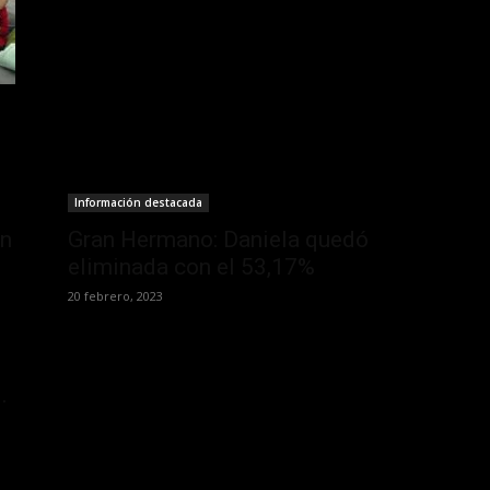
Información destacada
an
Gran Hermano: Daniela quedó
eliminada con el 53,17%
20 febrero, 2023
.