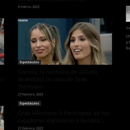
6 marzo, 2023
5 
Un
y 
fr
Espectáculos
Camila, la hermana de Julieta,
os
abandonó la casa de Gran
Hermano
27 febrero, 2023
Espectáculos
Gran Hermano: 6 familiares de los
jugadores ingresaron a la casa:...
21 febrero, 2023