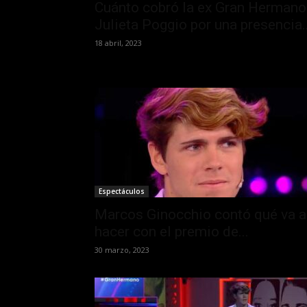
Cuánto cobró la ex Gran Hermano
Julieta Poggio por una presencia..
18 abril, 2023
Espectáculos
Marcos Ginocchio contó qué va a
hacer con el premio de...
30 marzo, 2023