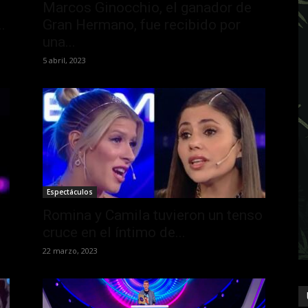
Marcos Ginocchio, el ganador de
.
Gran Hermano, fue recibido por
una...
5 abril, 2023
Espectáculos
Romina y Camila tuvieron un tenso
cruce en el íntimo de...
22 marzo, 2023