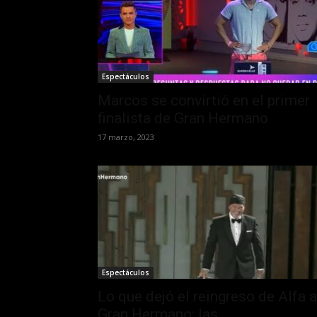
Espectáculos
Marcos se convirtió en el primer
finalista de Gran Hermano
17 marzo, 2023
Espectáculos
Lo que dejó el reingreso de Alfa a
Gran Hermano: las...