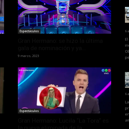
6 
Espectáculos
El
Gran Hermano: se hizo la última
in
gala de nominación y ya...
Ob
9 marzo, 2023
pe
6 
La
pr
Espectáculos
en
Gran Hermano: Lucila “La Tora” es
am
la nueva eliminada de la...