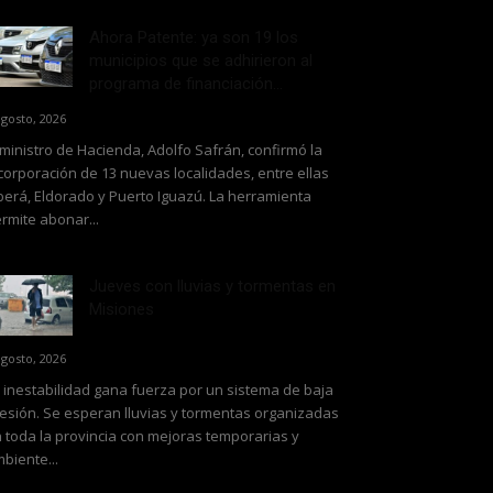
Ahora Patente: ya son 19 los
municipios que se adhirieron al
programa de financiación...
agosto, 2026
 ministro de Hacienda, Adolfo Safrán, confirmó la
corporación de 13 nuevas localidades, entre ellas
erá, Eldorado y Puerto Iguazú. La herramienta
rmite abonar...
Jueves con lluvias y tormentas en
Misiones
agosto, 2026
 inestabilidad gana fuerza por un sistema de baja
esión. Se esperan lluvias y tormentas organizadas
 toda la provincia con mejoras temporarias y
biente...