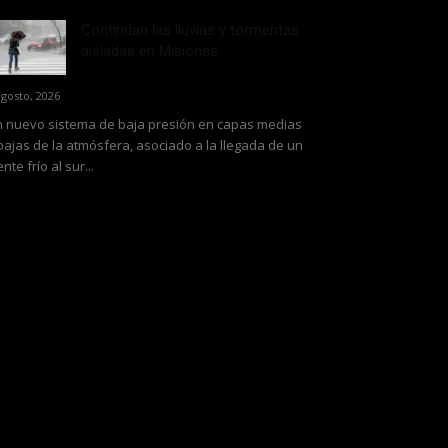
Continúan las lluvias y tormentas
aisladas en Misiones
agosto, 2026
 nuevo sistema de baja presión en capas medias
bajas de la atmósfera, asociado a la llegada de un
ente frío al sur...