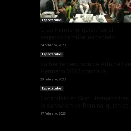
Espectáculos
Gran Hermano: quién fue el
segundo familiar eliminado
24 febrero, 2023
Espectáculos
La fuerte denuncia de Alfa de Gr
Hermano 2022 contra la...
20 febrero, 2023
Espectáculos
Escándalo en Gran Hermano tras
la salvación de Romina: quién es..
17 febrero, 2023