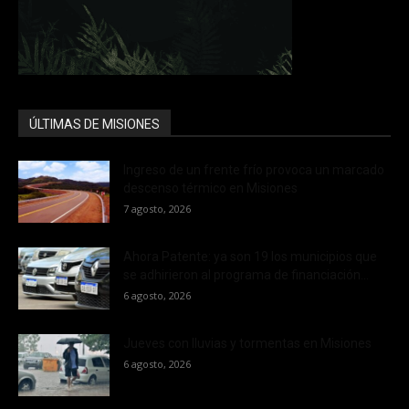
ÚLTIMAS DE MISIONES
Ingreso de un frente frío provoca un marcado
descenso térmico en Misiones
7 agosto, 2026
Ahora Patente: ya son 19 los municipios que
se adhirieron al programa de financiación...
6 agosto, 2026
Jueves con lluvias y tormentas en Misiones
6 agosto, 2026